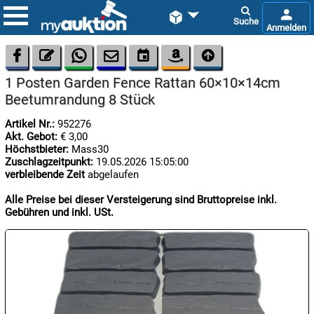









1 Posten Garden Fence Rattan 60×10×14cm
Beetumrandung 8 Stück
Artikel Nr.:
952276
Akt. Gebot:
€ 3,00
Höchstbieter:
Mass30
Zuschlagzeitpunkt:
19.05.2026 15:05:00

verbleibende Zeit
abgelaufen
09.08:
Alle Preise bei dieser Versteigerung sind Bruttopreise inkl.
Gebühren und inkl. USt.

09.08:

09.08: