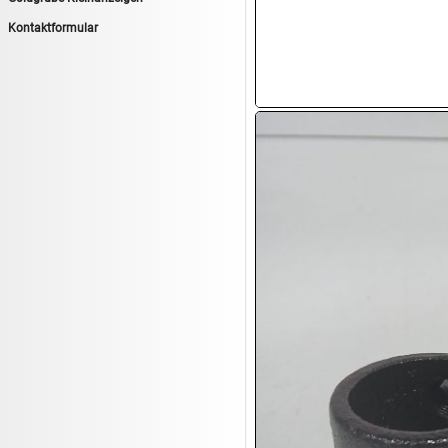
13.08:
1€ Totalabverkauf
Kontaktformular
13.08:
Haushalt/Freizeit II
13.08:
Haushaltsartikel 6
14.08:
Tiernahrung/Zubehör
14.08:
1€ Totalabverkauf
14.08:
Haushaltsartikel 7
15.08:
Lebensmittel/Wein
15.08:
Drogerie/Kosmetik
15.08:
Haushaltsartikel 8
16.08:
Haushalt/Freizeit III
16.08:
Atelier Imperial Schmuck
16.08:
Haushaltsartikel
16.08:
Haushaltsartikel II
17.08:
New One Schmuck
17.08:
1€ Totalabverkauf