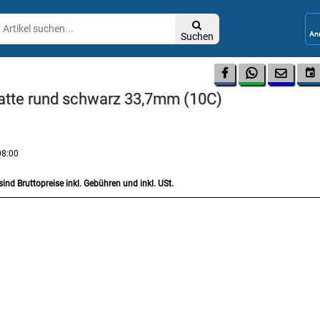

Suchen




platte rund schwarz 33,7mm (10C)
08:00
sind Bruttopreise inkl. Gebühren und inkl. USt.