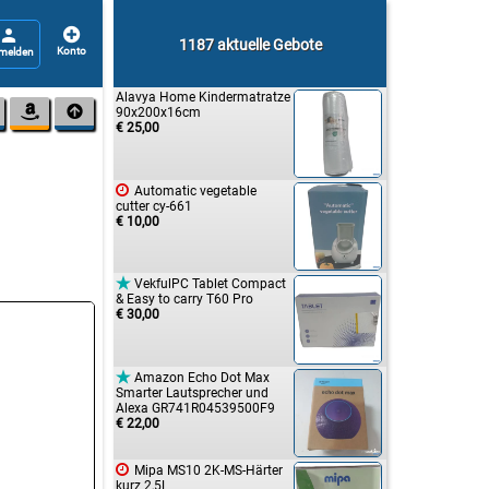


1187 aktuelle Gebote
Alavya Home Kindermatratze


90x200x16cm
€ 25,00

Automatic vegetable
cutter cy-661
€ 10,00

VekfulPC Tablet Compact
& Easy to carry T60 Pro
€ 30,00

Amazon Echo Dot Max
Smarter Lautsprecher und
Alexa GR741R04539500F9
€ 22,00

Mipa MS10 2K-MS-Härter
kurz 2,5L