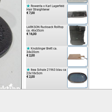

Rowenta x Karl Lagerfeld
Hair Straightener
€ 7,00
LARKSON Rucksack Rolltop
ca. 46x35cm
€ 16,00

Knoblinger Brett ca.
34x20cm
€ 2,00

Ikea Schale 21963 blau ca
23x18x5cm
€ 2,00

Mipa V25 2K-Verdünnung
normal 0,5L
€ 11,00