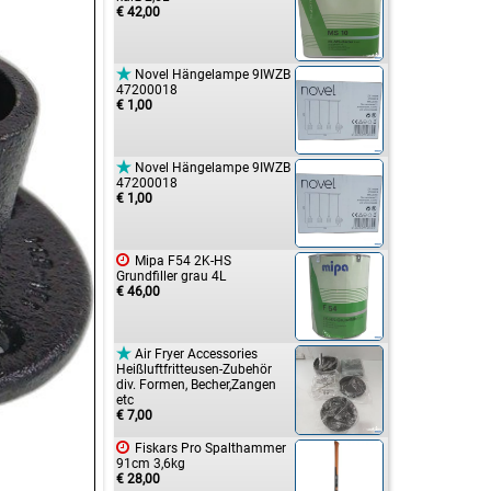
€ 42,00

Novel Hängelampe 9IWZB
47200018
€ 1,00

Novel Hängelampe 9IWZB
47200018
€ 1,00

Mipa F54 2K-HS
Grundfiller grau 4L
€ 46,00

Air Fryer Accessories
Heißluftfritteusen-Zubehör
div. Formen, Becher,Zangen
etc
€ 7,00

Fiskars Pro Spalthammer
91cm 3,6kg
€ 28,00