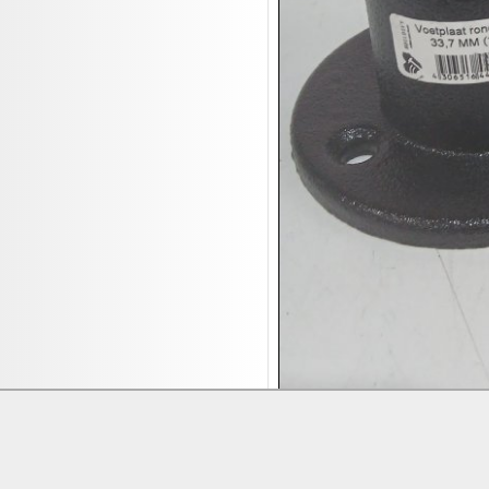
17.08:
Moon Nagellack
17.08:
Abverkaufsauktion
17.08:
Batterien Auktion
17.08:
Brillen/Sonnenbrillen
18.08:
Victoria Schmuck
18.08:
Juan Carlos Callejas Garzon
Leinwand Bilder
18.08:
Nordgreen Uhren
18.08:
Alavya Home Kinderzubehör
18.08:
Brillen Auktion
18.08:
Oval Vodka
18.08:
Etnia Eyewear Brillen
18.08:
Equest Pferdezubehör
18.08:
Haushalt/Freizeit 4
Lieferung:
Abholung, Versand durc
18.08:
Bilder Auktion
Zahlung:
Vorabüberweisung, Barzahl