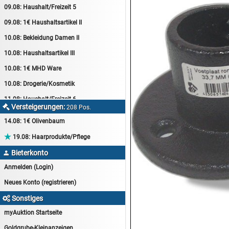
09.08:
Haushalt/Freizeit 5
09.08:
1€ Haushaltsartikel II
10.08:
Bekleidung Damen II
10.08:
Haushaltsartikel III
10.08:
1€ MHD Ware
10.08:
Drogerie/Kosmetik
11.08:
Haushalt/Freizeit 6
Versteigerungen:

208 Pos.
11.08:
Motoröl Auktion
14.08:
1€ Olivenbaum
11.08:
Haushaltsartikel 4

19.08:
Haarprodukte/Pflege
11.08:
Haushalt/Freizeit 7
Bieterkonto

12.08:
Sammelauktion
Anmelden (Login)
12.08:
Arbeitshandschuhe
Neues Konto (registrieren)
12.08:
Pralinen Auktion
Sonstiges

12.08:
Haushalt/Freizeit
myAuktion Startseite
12.08:
Haushaltsartikel 5
Goldgrube-Kleinanzeigen