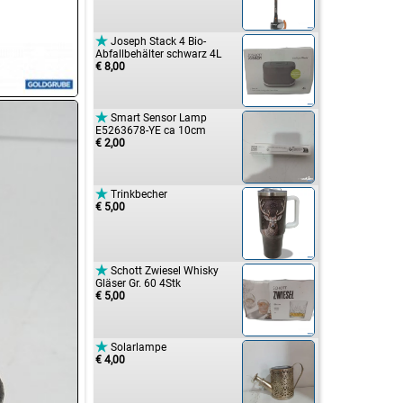

Joseph Stack 4 Bio-
Abfallbehälter schwarz 4L
€ 8,00

Smart Sensor Lamp
E5263678-YE ca 10cm
€ 2,00

Trinkbecher
€ 5,00

Schott Zwiesel Whisky
Gläser Gr. 60 4Stk
€ 5,00

Solarlampe
€ 4,00