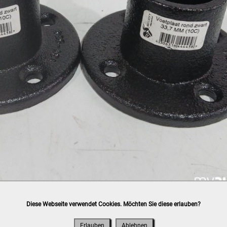
Diese Webseite verwendet Cookies. Möchten Sie diese erlauben?
h
post.at
(⛟ Versandkostenübersicht)

ung, Bankomat, Kreditkarte (vor Ort)
Erlauben
Ablehnen