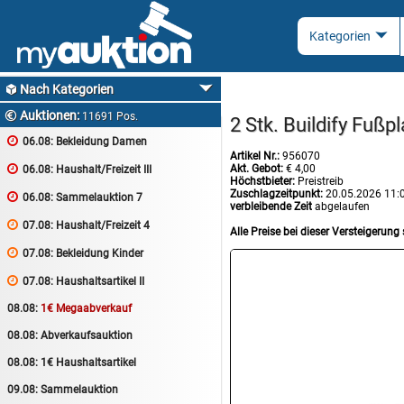
Nach Kategorien

Auktionen:

11691 Pos.
2 Stk. Buildify Fuß

06.08:
Bekleidung Damen
Artikel Nr.:
956070
Akt. Gebot:
€ 4,00

06.08:
Haushalt/Freizeit III
Höchstbieter:
Preistreib
Zuschlagzeitpunkt:
20.05.2026 11:

06.08:
Sammelauktion 7
verbleibende Zeit
abgelaufen

07.08:
Haushalt/Freizeit 4
Alle Preise bei dieser Versteigerung 

07.08:
Bekleidung Kinder

07.08:
Haushaltsartikel II
08.08:
1€ Megaabverkauf
08.08:
Abverkaufsauktion
08.08:
1€ Haushaltsartikel
09.08:
Sammelauktion