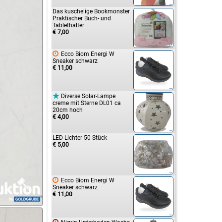
Das kuschelige Bookmonster
Praktischer Buch- und
Tablethalter
€ 7,00

Ecco Biom Energi W
Sneaker schwarz
€ 11,00

Diverse Solar-Lampe
creme mit Sterne DL01 ca
20cm hoch
€ 4,00
LED Lichter 50 Stück
€ 5,00

Ecco Biom Energi W
Sneaker schwarz
€ 11,00