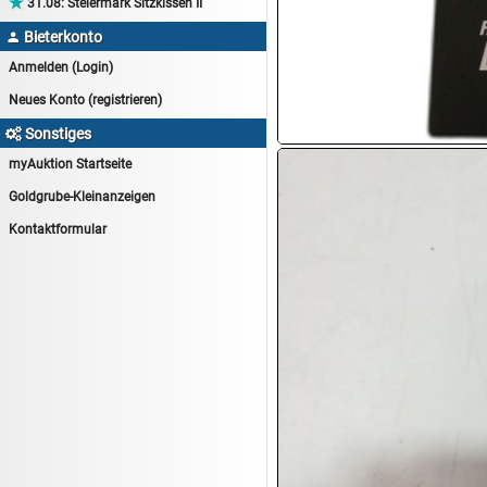

31.08:
Steiermark Sitzkissen II
13.08:
Haushaltsartikel 6
Bieterkonto

14.08:
Tiernahrung/Zubehör
Anmelden (Login)
14.08:
1€ Totalabverkauf
Neues Konto (registrieren)
14.08:
Haushaltsartikel 7
Sonstiges

15.08:
Lebensmittel/Wein
myAuktion Startseite
15.08:
Drogerie/Kosmetik
Goldgrube-Kleinanzeigen
15.08:
Haushaltsartikel 8
Kontaktformular
16.08:
Haushalt/Freizeit III
16.08:
Atelier Imperial Schmuck
16.08:
Haushaltsartikel
16.08:
Haushaltsartikel II
17.08:
New One Schmuck
17.08:
1€ Totalabverkauf
17.08:
Moon Nagellack
17.08:
Abverkaufsauktion