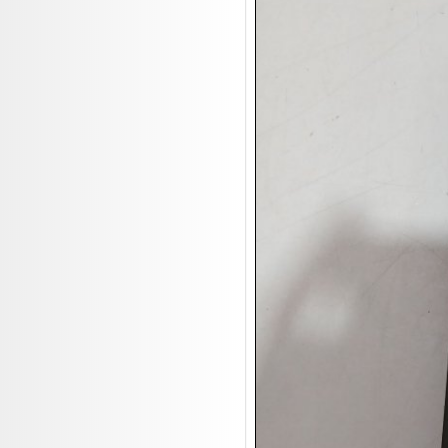
19.08:
Rapid Wien Trikots
19.08:
Makita Auktion
19.08:
Abverkaufsauktion
19.08:
Haushaltsartikel III

20.08:
Pfannen Auktion

20.08:
1€ Totalabverkauf

20.08:
Haushaltsartikel 4

20.08:
1€ Totalabverkauf II

21.08:
Haushaltsartikel 5

21.08:
Küchenrolle Aktion

21.08:
Abverkaufsauktion

21.08:
Abverkaufsauktion II