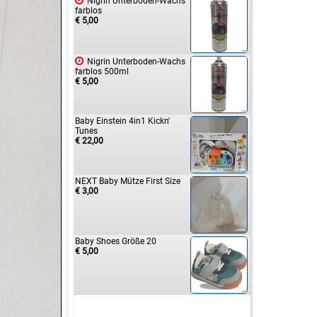

Nigrin Unterboden-Wachs
farblos
€ 5,00

Nigrin Unterboden-Wachs
farblos 500ml
€ 5,00
Baby Einstein 4in1 Kickn'
Tunes
€ 22,00
NEXT Baby Mütze First Size
€ 3,00
Baby Shoes Größe 20
€ 5,00