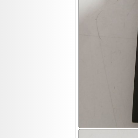
17.08:
Batterien Auktion
17.08:
Brillen/Sonnenbrillen
18.08:
Victoria Schmuck
18.08:
Juan Carlos Callejas Garzon
Leinwand Bilder
18.08:
Nordgreen Uhren
18.08:
Alavya Home Kinderzubehör
18.08:
Brillen Auktion
18.08:
Oval Vodka
18.08:
Etnia Eyewear Brillen
18.08:
Equest Pferdezubehör
18.08:
Haushalt/Freizeit 4
18.08:
Bilder Auktion
19.08:
Gisela Unterwäsche
19.08:
Reifen Abverkauf