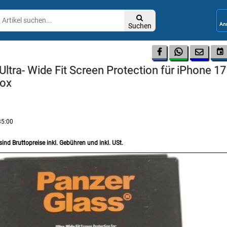

Suchen




 Ultra- Wide Fit Screen Protection für iPhone 1
Box
35:00
sind Bruttopreise inkl. Gebühren und inkl. USt.