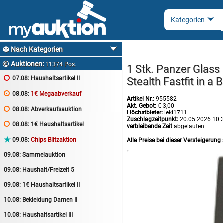
Nach Kategorien

Auktionen:

11374 Pos.
1 Stk. Panzer Glass

07.08:
Haushaltsartikel II
Stealth Fastfit in a 

08.08:
1€ Megaabverkauf
Artikel Nr.:
955582
Akt. Gebot:
€ 3,00

08.08:
Abverkaufsauktion
Höchstbieter:
leki1711
Zuschlagzeitpunkt:
20.05.2026 10:

08.08:
1€ Haushaltsartikel
verbleibende Zeit
abgelaufen

09.08:
Chips Blitzaktion
Alle Preise bei dieser Versteigerung 
09.08:
Sammelauktion
09.08:
Haushalt/Freizeit 5
09.08:
1€ Haushaltsartikel II
10.08:
Bekleidung Damen II
10.08:
Haushaltsartikel III