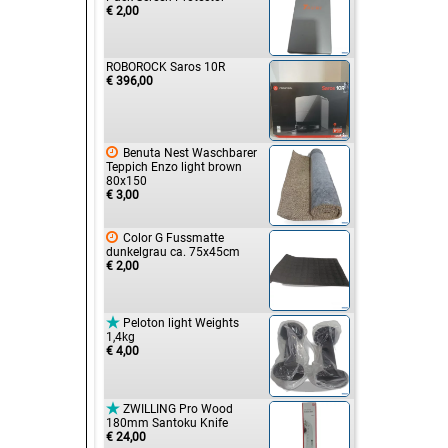
€ 2,00
ROBOROCK Saros 10R
€ 396,00

Benuta Nest Waschbarer
Teppich Enzo light brown
80x150
€ 3,00

Color G Fussmatte
dunkelgrau ca. 75x45cm
€ 2,00

Peloton light Weights
1,4kg
€ 4,00

ZWILLING Pro Wood
180mm Santoku Knife
€ 24,00