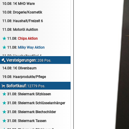
10.08:
1€ MHD Ware
10.08:
Drogerie/Kosmetik
11.08:
Haushalt/Freizeit 6
11.08:
Motoröl Auktion

11.08:
Chips Aktion

11.08:
Milky Way Aktion
11.08:
Haushaltsartikel 4
Versteigerungen:

208 Pos.
11.08:
Haushalt/Freizeit 7
14.08:
1€ Olivenbaum
12.08:
Sammelauktion
19.08:
Haarprodukte/Pflege
12.08:
Arbeitshandschuhe
Sofortkauf:

12779 Pos.
12.08:
Pralinen Auktion

31.08:
Steiermark Sitzkissen
12.08:
Haushalt/Freizeit

31.08:
Steiermark Schlüsselanhänger
12.08:
Haushaltsartikel 5

31.08:
Steiermark Blechschilder
13.08:
1€ Totalabverkauf

31.08:
Steiermark Tassen
13.08:
Haushalt/Freizeit II