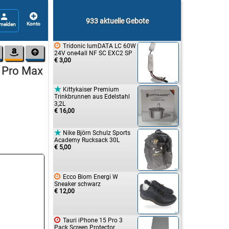


933 aktuelle Gebote

Tridonic lumDATA LC 60W


24V one4all NF SC EXC2 SP
€ 3,00
7 Pro Max

Kittykaiser Premium
Trinkbrunnen aus Edelstahl
3,2L
€ 16,00

Nike Björn Schulz Sports
Academy Rucksack 30L
€ 5,00

Ecco Biom Energi W
Sneaker schwarz
€ 12,00

Tauri iPhone 15 Pro 3
Pack Screen Protector