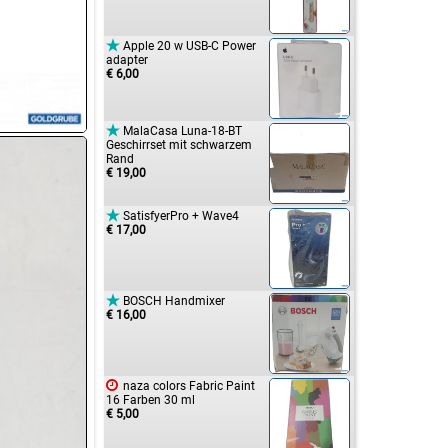

Apple 20 w USB-C Power
adapter
€ 6,00

MalaCasa Luna-18-BT
Geschirrset mit schwarzem
Rand
€ 19,00

SatisfyerPro + Wave4
€ 17,00

BOSCH Handmixer
€ 16,00

naza colors Fabric Paint
16 Farben 30 ml
€ 5,00