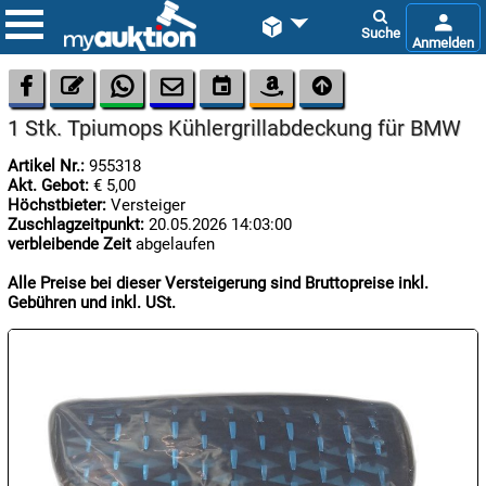









1 Stk. Tpiumops Kühlergrillabdeckung für BMW
Artikel Nr.:
955318
Akt. Gebot:
€ 5,00
Höchstbieter:
Versteiger
Zuschlagzeitpunkt:
20.05.2026 14:03:00
verbleibende Zeit
abgelaufen

09.08:
Alle Preise bei dieser Versteigerung sind Bruttopreise inkl.
Chips
Gebühren und inkl. USt.
Blitzaktion

09.08:

09.08: