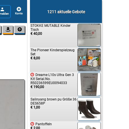


1211 aktuelle Gebote
STOKKE MUTABLE Kinder


Tisch
€ 40,00
The Pioneer Kinderspielzeug
Set
€ 8,00

Dreame L10s Ultra Gen 3
Kit Serial.No.
R50236599EU0094033
€ 190,00
Salinyang brown pu Größe 36
DES658P
€ 1,00

Pantoffeln
€ 2,00