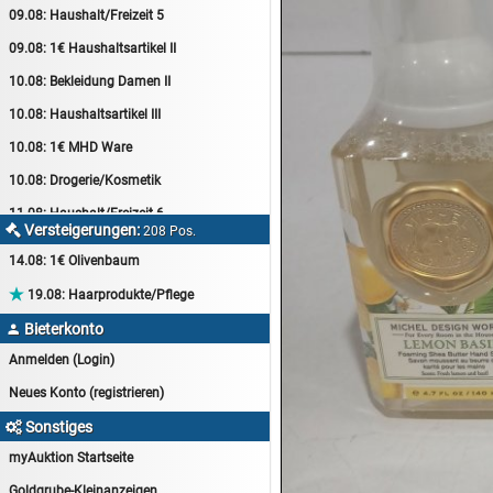
09.08:
Haushalt/Freizeit 5
09.08:
1€ Haushaltsartikel II
10.08:
Bekleidung Damen II
10.08:
Haushaltsartikel III
10.08:
1€ MHD Ware
10.08:
Drogerie/Kosmetik
11.08:
Haushalt/Freizeit 6
Versteigerungen:

208 Pos.
11.08:
Motoröl Auktion
14.08:
1€ Olivenbaum
11.08:
Haushaltsartikel 4

19.08:
Haarprodukte/Pflege
11.08:
Haushalt/Freizeit 7
Bieterkonto

12.08:
Sammelauktion
Anmelden (Login)
12.08:
Arbeitshandschuhe
Neues Konto (registrieren)
12.08:
Pralinen Auktion
Sonstiges

12.08:
Haushalt/Freizeit
myAuktion Startseite
12.08:
Haushaltsartikel 5
Goldgrube-Kleinanzeigen