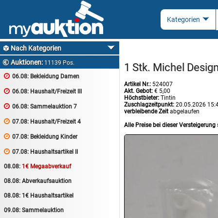
Nach Kategorien

Auktionen:

11139 Pos.
1 Stk. Michel Desig

06.08:
Bekleidung Damen
Artikel Nr.:
524007
Akt. Gebot:
€ 5,00

06.08:
Haushalt/Freizeit III
Höchstbieter:
Tintin
Zuschlagzeitpunkt:
20.05.2026 15:

06.08:
Sammelauktion 7
verbleibende Zeit
abgelaufen

07.08:
Haushalt/Freizeit 4
Alle Preise bei dieser Versteigerung 

07.08:
Bekleidung Kinder

07.08:
Haushaltsartikel II
08.08:
1€ Megaabverkauf
08.08:
Abverkaufsauktion
08.08:
1€ Haushaltsartikel
09.08:
Sammelauktion