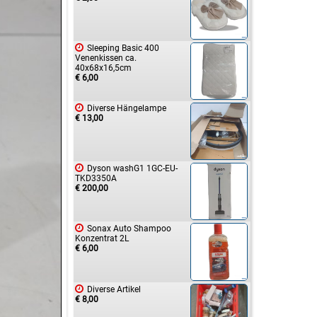

Sleeping Basic 400
Venenkissen ca.
40x68x16,5cm
€ 6,00

Diverse Hängelampe
€ 13,00

Dyson washG1 1GC-EU-
TKD3350A
€ 200,00

Sonax Auto Shampoo
Konzentrat 2L
€ 6,00

Diverse Artikel
€ 8,00