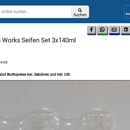

Suchen




n Works Seifen Set 3x140ml
44:00
sind Bruttopreise inkl. Gebühren und inkl. USt.