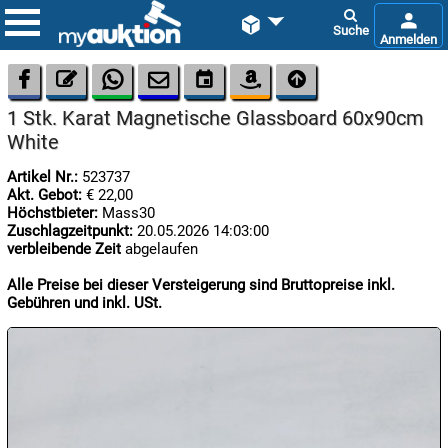









1 Stk. Karat Magnetische Glassboard 60x90cm
White
Artikel Nr.:
523737
Akt. Gebot:
€ 22,00
Höchstbieter:
Mass30
Zuschlagzeitpunkt:
20.05.2026 14:03:00

verbleibende Zeit
abgelaufen
10.08:
Alle Preise bei dieser Versteigerung sind Bruttopreise inkl.
Gebühren und inkl. USt.

10.08:
