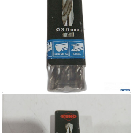

07.08:

07.08:

07.08:
08.08:
1€
Megaabverkauf
08.08:
08.08: