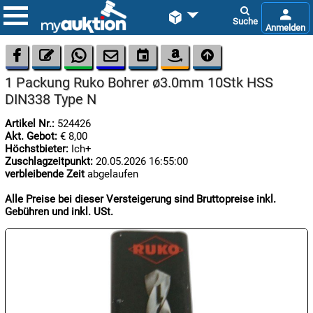









1 Packung Ruko Bohrer ø3.0mm 10Stk HSS
DIN338 Type N
Artikel Nr.:
524426
Akt. Gebot:
€ 8,00
Höchstbieter:
Ich+
Zuschlagzeitpunkt:
20.05.2026 16:55:00

verbleibende Zeit
abgelaufen
06.08:
Alle Preise bei dieser Versteigerung sind Bruttopreise inkl.
Gebühren und inkl. USt.

06.08:

06.08: