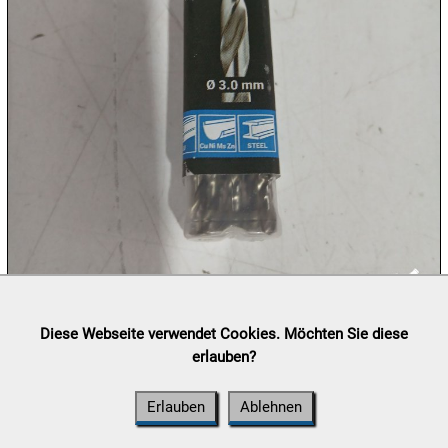
09.08:
09.08:
09.08:
10.08:
Lieferung:
Abholung, Versand durch
post.at

Diese Webseite verwendet Cookies. Möchten Sie diese
(⛟ Versandkostenübersicht)
erlauben?
10.08:
Zahlung:
Vorabüberweisung, Barzahlung, Bankomat, Kreditkarte
(vor Ort)
Erlauben
Ablehnen
10.08: