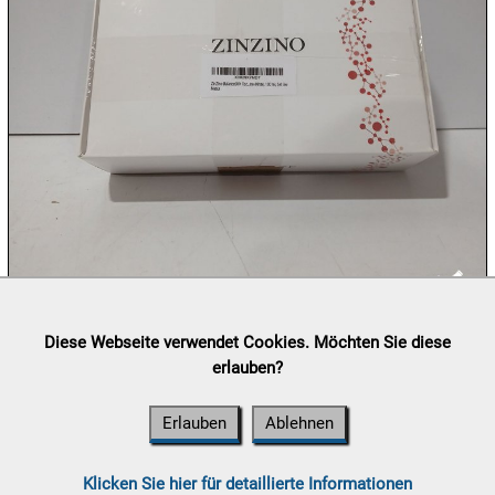
10.08:
10.08:
10.08:
11.08:
Lieferung:
Abholung, Versand durch
post.at

Diese Webseite verwendet Cookies. Möchten Sie diese
11.08:
(⛟ Versandkostenübersicht)
erlauben?
Zahlung:
Vorabüberweisung, Barzahlung, Bankomat, Kreditkarte
(vor Ort)

Erlauben
Ablehnen
11.08:
Chips
Aktion
Klicken Sie hier für detaillierte Informationen