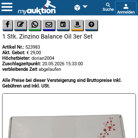









1 Stk. Zinzino Balance Oil 3er Set
Artikel Nr.:
523983
Akt. Gebot:
€ 29,00
Höchstbieter:
dorian2004
Zuschlagzeitpunkt:
20.05.2026 15:33:00
verbleibende Zeit
abgelaufen

08.08:
Alle Preise bei dieser Versteigerung sind Bruttopreise inkl.
1€
Gebühren und inkl. USt.
Megaabverkauf

08.08:

08.08: