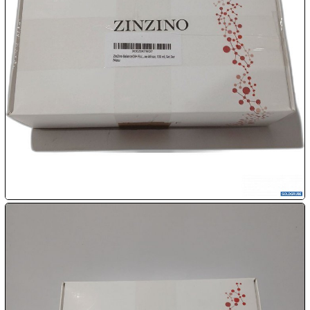

09.08:
Chips
Blitzaktion

09.08:

09.08:

09.08:
10.08: