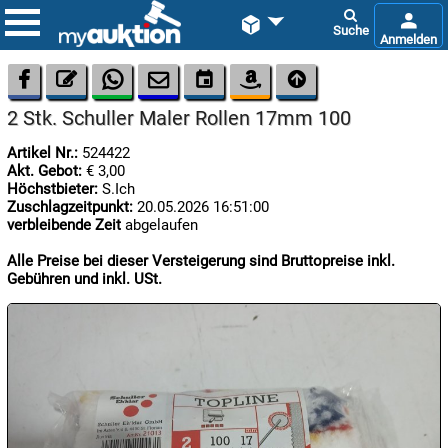









2 Stk. Schuller Maler Rollen 17mm 100
Artikel Nr.:
524422
Akt. Gebot:
€ 3,00
Höchstbieter:
S.Ich
Zuschlagzeitpunkt:
20.05.2026 16:51:00
verbleibende Zeit
abgelaufen

06.08:
Alle Preise bei dieser Versteigerung sind Bruttopreise inkl.
Gebühren und inkl. USt.

06.08:

06.08: