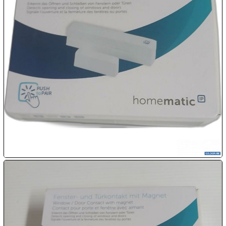

09.08:
Chips
Blitzaktion
09.08:
09.08:
09.08:
10.08:
10.08: