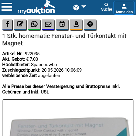









1 Stk. homematic Fenster- und Türkontakt mit
Magnet
Artikel Nr.:
922035
Akt. Gebot:
€ 7,00
Höchstbieter:
Spacecowbo
Zuschlagzeitpunkt:
20.05.2026 10:06:09

verbleibende Zeit
abgelaufen
08.08:
1€
Alle Preise bei dieser Versteigerung sind Bruttopreise inkl.
Megaabverkauf
Gebühren und inkl. USt.

08.08:

08.08: