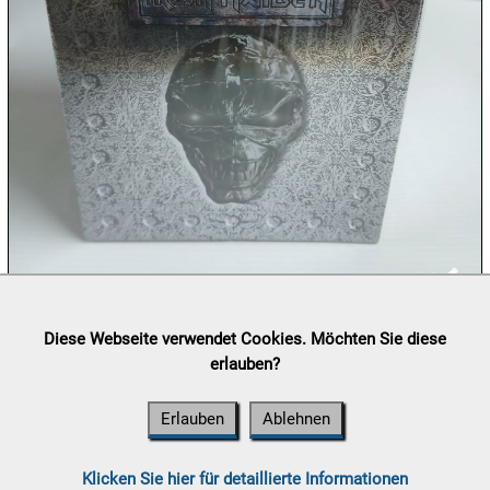
10.08:
10.08:
10.08:
11.08:
Lieferung:
Abholung, Versand durch
post.at

Diese Webseite verwendet Cookies. Möchten Sie diese
(⛟ Versandkostenübersicht)
erlauben?
11.08:
Zahlung:
Vorabüberweisung, Barzahlung, Bankomat, Kreditkarte
(vor Ort)
Erlauben
Ablehnen
11.08:
Klicken Sie hier für detaillierte Informationen