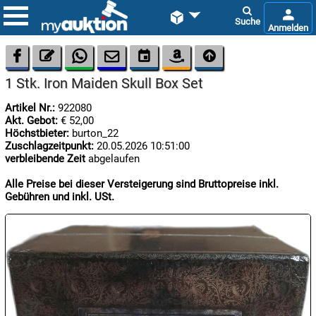









1 Stk. Iron Maiden Skull Box Set
Artikel Nr.:
922080
Akt. Gebot:
€ 52,00
Höchstbieter:
burton_22
Zuschlagzeitpunkt:
20.05.2026 10:51:00
verbleibende Zeit
abgelaufen

07.08:
Alle Preise bei dieser Versteigerung sind Bruttopreise inkl.
Gebühren und inkl. USt.

07.08:

08.08: