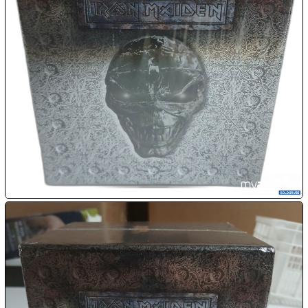
1€
Megaabverkauf

08.08:

08.08:
09.08:
09.08:
09.08:
10.08: