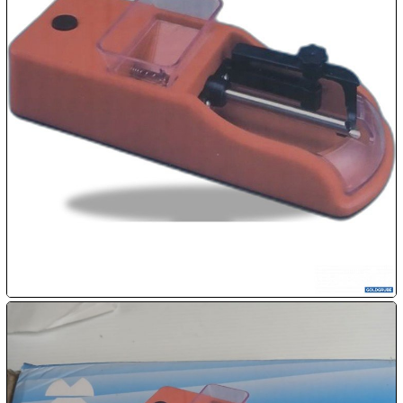

09.08:
Chips
Blitzaktion

09.08:

09.08:

09.08:
10.08: