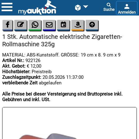









1 Stk. Automatische elektrische Zigaretten-
Rollmaschine 325g
MATERIAL: ABS-Kunststoff. GRÖSSE: 19 cm x 8. 9 cm x 9
Artikel Nr.:
922126
Akt. Gebot:
€ 12,00
Höchstbieter:
Preistreib

Zuschlagzeitpunkt:
20.05.2026 11:37:00
08.08:
verbleibende Zeit
abgelaufen
1€
Megaabverkauf
Alle Preise bei dieser Versteigerung sind Bruttopreise inkl.
Gebühren und inkl. USt.

08.08:

08.08: