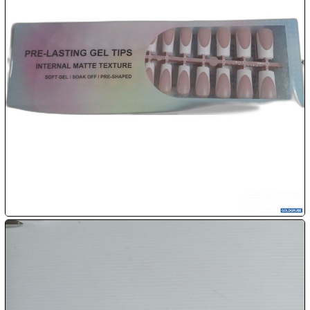
10.08:

10.08:

11.08:

11.08:

11.08:
Chips
Aktion

11.08: