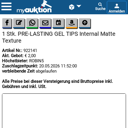









1 Stk. PRE-LASTING GEL TIPS Internal Matte
Texture
Artikel Nr.:
922141
Akt. Gebot:
€ 2,00
Höchstbieter:
ROBIN5
Zuschlagzeitpunkt:
20.05.2026 11:52:00

verbleibende Zeit
abgelaufen
10.08:
Alle Preise bei dieser Versteigerung sind Bruttopreise inkl.
Gebühren und inkl. USt.

10.08:
