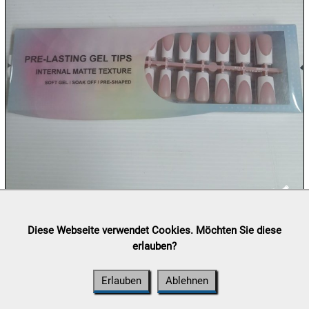
Milky
Way
Aktion

11.08:

11.08:
12.08:
12.08:
Lieferung:
Abholung, Versand durch
post.at

Diese Webseite verwendet Cookies. Möchten Sie diese
(⛟ Versandkostenübersicht)
erlauben?
12.08:
Zahlung:
Vorabüberweisung, Barzahlung, Bankomat, Kreditkarte
(vor Ort)
Erlauben
Ablehnen
12.08: