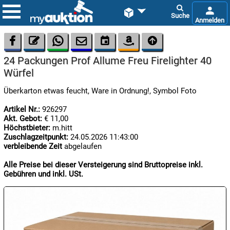









24 Packungen Prof Allume Freu Firelighter 40
Würfel
Überkarton etwas feucht, Ware in Ordnung!, Symbol Foto
Artikel Nr.:
926297
Akt. Gebot:
€ 11,00

Höchstbieter:
m.hitt
06.08:
Zuschlagzeitpunkt:
24.05.2026 11:43:00
verbleibende Zeit
abgelaufen
Alle Preise bei dieser Versteigerung sind Bruttopreise inkl.

Gebühren und inkl. USt.
06.08:

06.08: