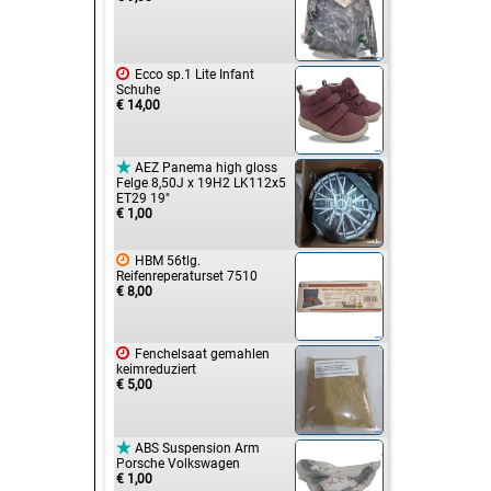

Ecco sp.1 Lite Infant
Schuhe
€ 14,00

AEZ Panema high gloss
Felge 8,50J x 19H2 LK112x5
ET29 19"
€ 1,00

HBM 56tlg.
Reifenreperaturset 7510
€ 8,00

Fenchelsaat gemahlen
keimreduziert
€ 5,00

ABS Suspension Arm
Porsche Volkswagen
€ 1,00