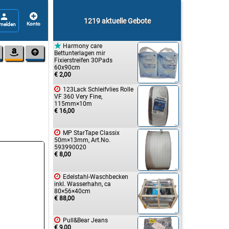


1219 aktuelle Gebote

Harmony care


Bettunterlagen mir
Fixierstreifen 30Pads
60x90cm
€ 2,00

123Lack Schleifvlies Rolle
VF 360 Very Fine,
115mm×10m
€ 16,00

MP StarTape Classix
50m×13mm, Art.No.
593990020
€ 8,00

Edelstahl-Waschbecken
inkl. Wasserhahn, ca
80×56×40cm
€ 88,00

Pull&Bear Jeans
€ 9,00