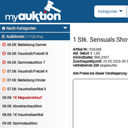
Nach Kategorien

Auktionen:

11720 Pos.
1 Stk. Sensuals Sh

06.08:
Bekleidung Damen
Artikel Nr.:
926288
Akt. Gebot:
€ 1,00

06.08:
Haushalt/Freizeit III
Höchstbieter:
BWL2907
Zuschlagzeitpunkt:
25.05.2026 09:

06.08:
Sammelauktion 7
verbleibende Zeit
abgelaufen

07.08:
Haushalt/Freizeit 4
Alle Preise bei dieser Versteigerung 

07.08:
Bekleidung Kinder

07.08:
Haushaltsartikel II
08.08:
1€ Megaabverkauf
08.08:
Abverkaufsauktion
08.08:
1€ Haushaltsartikel
09.08:
Sammelauktion