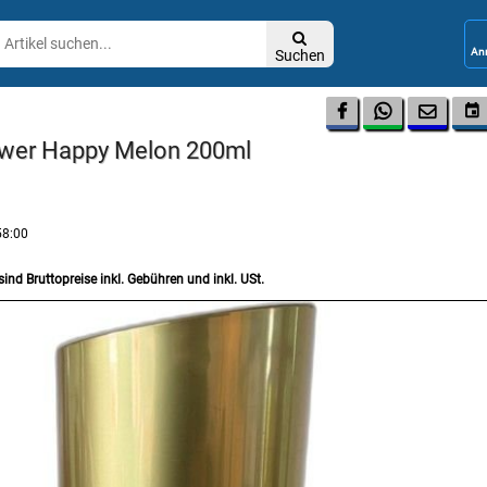

Suchen




ower Happy Melon 200ml
58:00
sind Bruttopreise inkl. Gebühren und inkl. USt.