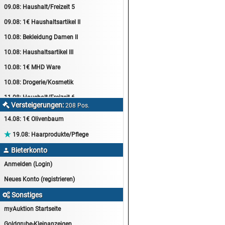
09.08:
Haushalt/Freizeit 5
09.08:
1€ Haushaltsartikel II
10.08:
Bekleidung Damen II
10.08:
Haushaltsartikel III
10.08:
1€ MHD Ware
10.08:
Drogerie/Kosmetik
11.08:
Haushalt/Freizeit 6
Versteigerungen:

208 Pos.
11.08:
Motoröl Auktion
14.08:
1€ Olivenbaum
11.08:
Haushaltsartikel 4

19.08:
Haarprodukte/Pflege
11.08:
Haushalt/Freizeit 7
Bieterkonto

12.08:
Sammelauktion
Anmelden (Login)
12.08:
Arbeitshandschuhe
Neues Konto (registrieren)
12.08:
Pralinen Auktion
Sonstiges

12.08:
Haushalt/Freizeit
myAuktion Startseite
12.08:
Haushaltsartikel 5
Goldgrube-Kleinanzeigen