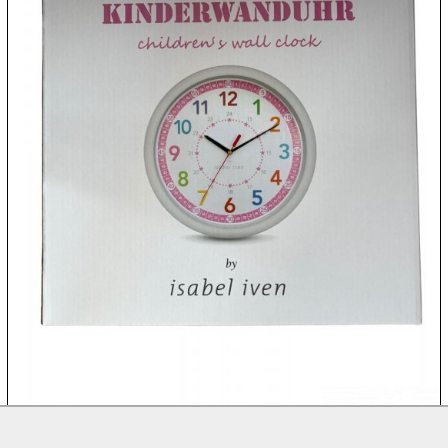

08.08:
1€
Megaabverkauf

08.08:

08.08:
09.08:
09.08:
09.08: