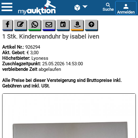









1 Stk. Kinderwanduhr by isabel iven
Artikel Nr.:
926294
Akt. Gebot:
€ 3,00
Höchstbieter:
Lyoness
Zuschlagzeitpunkt:
25.05.2026 14:53:00
verbleibende Zeit
abgelaufen

07.08:
Alle Preise bei dieser Versteigerung sind Bruttopreise inkl.
Gebühren und inkl. USt.

07.08:

07.08: