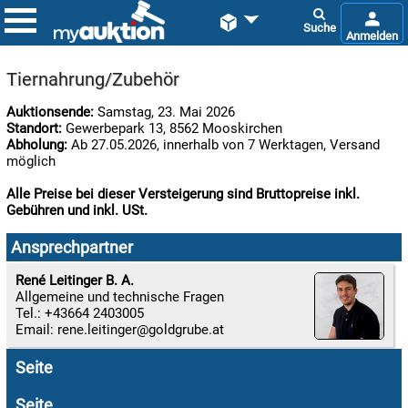


Tiernahrung/Zubehör
Auktionsende:
Samstag, 23. Mai 2026
Standort:
Gewerbepark 13, 8562 Mooskirchen
Abholung:
Ab 27.05.2026, innerhalb von 7 Werktagen, Versand
möglich
Alle Preise bei dieser Versteigerung sind Bruttopreise inkl.
Gebühren und inkl. USt.

07.08:
Ansprechpartner
René Leitinger B. A.
Allgemeine und technische Fragen

Tel.: +43664 2403005
07.08:
Email:
rene.leitinger
Seite

07.08:
Seite