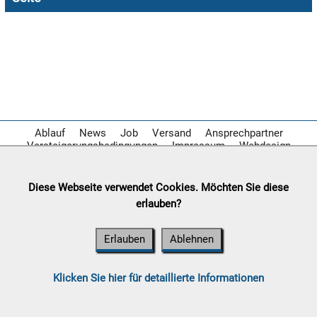

08.08:
1€
Megaabverkauf

08.08:
Ablauf
News
Job
Versand
Ansprechpartner
Versteigerungsbedingungen
Impressum
Webdesign

08.08:
Diese Webseite verwendet Cookies. Möchten Sie diese
erlauben?
09.08:
Erlauben
Ablehnen
09.08:
Klicken Sie hier für detaillierte Informationen
09.08: