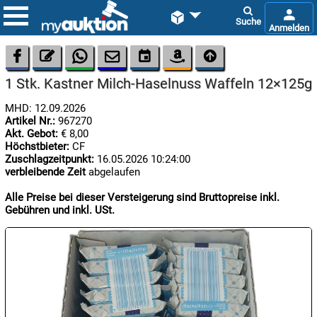









1 Stk. Kastner Milch-Haselnuss Waffeln 12×125g
MHD: 12.09.2026
Artikel Nr.:
967270
Akt. Gebot:
€ 8,00
Höchstbieter:
CF
Zuschlagzeitpunkt:
16.05.2026 10:24:00
verbleibende Zeit
abgelaufen

07.08:
Alle Preise bei dieser Versteigerung sind Bruttopreise inkl.
Gebühren und inkl. USt.

08.08:
1€
Megaabverkauf

08.08: