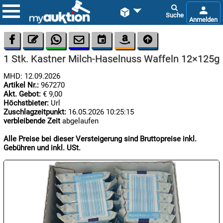









1 Stk. Kastner Milch-Haselnuss Waffeln 12×125g
MHD: 12.09.2026
Artikel Nr.:
967270
Akt. Gebot:
€ 9,00
Höchstbieter:
Url
Zuschlagzeitpunkt:
16.05.2026 10:25:15
verbleibende Zeit
abgelaufen

09.08:
Chips
Alle Preise bei dieser Versteigerung sind Bruttopreise inkl.
Blitzaktion
Gebühren und inkl. USt.

09.08:

09.08: