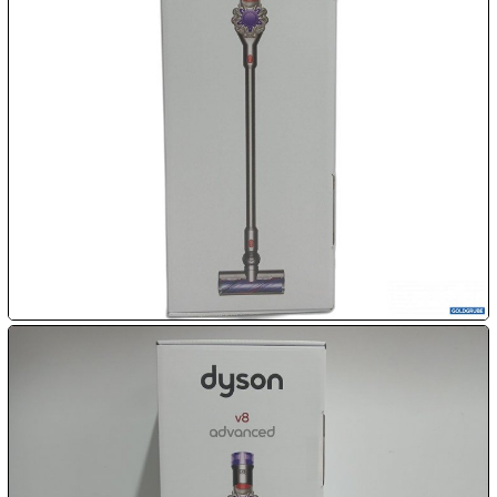

08.08:
09.08:
09.08:
09.08:
10.08:
10.08: