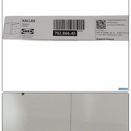

09.08:
Chips
Blitzaktion

09.08:

09.08:

09.08:
10.08: