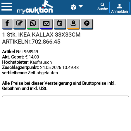









1 Stk. IKEA KALLAX 33X33CM
ARTIKELNr.702.866.45
Artikel Nr.:
968949
Akt. Gebot:
€ 14,00
Höchstbieter:
Kaufrausch
Zuschlagzeitpunkt:
24.05.2026 10:49:48

verbleibende Zeit
abgelaufen
08.08:
1€
Alle Preise bei dieser Versteigerung sind Bruttopreise inkl.
Megaabverkauf
Gebühren und inkl. USt.

08.08:

08.08: