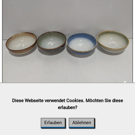
09.08:
09.08:
09.08:
10.08:
Lieferung:
Abholung, Versand durch
post.at

Diese Webseite verwendet Cookies. Möchten Sie diese
(⛟ Versandkostenübersicht)
erlauben?
10.08:
Zahlung:
Vorabüberweisung, Barzahlung, Bankomat, Kreditkarte
(vor Ort)
Erlauben
Ablehnen
10.08: