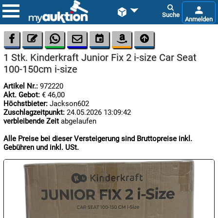









1 Stk. Kinderkraft Junior Fix 2 i-size Car Seat
100-150cm i-size
Artikel Nr.:
972220
Akt. Gebot:
€ 46,00
Höchstbieter:
Jackson602
Zuschlagzeitpunkt:
24.05.2026 13:09:42

verbleibende Zeit
abgelaufen
09.08:
Chips
Alle Preise bei dieser Versteigerung sind Bruttopreise inkl.
Blitzaktion
Gebühren und inkl. USt.

09.08:

09.08: