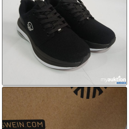
10.08:
10.08:
10.08:
10.08:
11.08:
11.08: