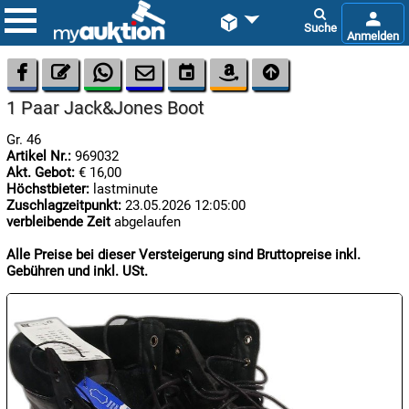









1 Paar Jack&Jones Boot
Gr. 46
Artikel Nr.:
969032
Akt. Gebot:
€ 16,00
Höchstbieter:
lastminute
Zuschlagzeitpunkt:
23.05.2026 12:05:00
verbleibende Zeit
abgelaufen

07.08:
Alle Preise bei dieser Versteigerung sind Bruttopreise inkl.
Gebühren und inkl. USt.

07.08:

07.08: