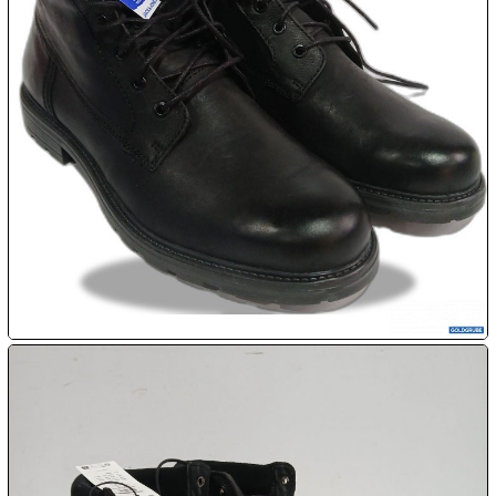

08.08:
1€
Megaabverkauf

08.08:

08.08:
09.08:
09.08:
09.08: