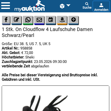









1 Stk. On Cloudflow 4 Laufschuhe Damen
Schwarz/Pearl
Größe: EU 38. 5, US 7. 5, UK 5
Artikel Nr.:
958858
Akt. Gebot:
€ 72,00
Höchstbieter:
Sheki

Zuschlagzeitpunkt:
23.05.2026 09:30:00
11.08:
verbleibende Zeit
abgelaufen
Alle Preise bei dieser Versteigerung sind Bruttopreise inkl.
Gebühren und inkl. USt.

11.08:

11.08: