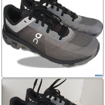
Chips
Aktion

11.08:
Milky
Way
Aktion

11.08:

11.08:
12.08:
12.08:
12.08: