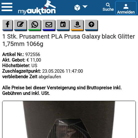









1 Stk. Prusament PLA Prusa Galaxy black Glitter
1,75mm 1066g
Artikel Nr.:
972556
Akt. Gebot:
€ 11,00
Höchstbieter:
US
Zuschlagzeitpunkt:
23.05.2026 11:47:00

verbleibende Zeit
abgelaufen
06.08:
Alle Preise bei dieser Versteigerung sind Bruttopreise inkl.
Gebühren und inkl. USt.

06.08:

06.08: