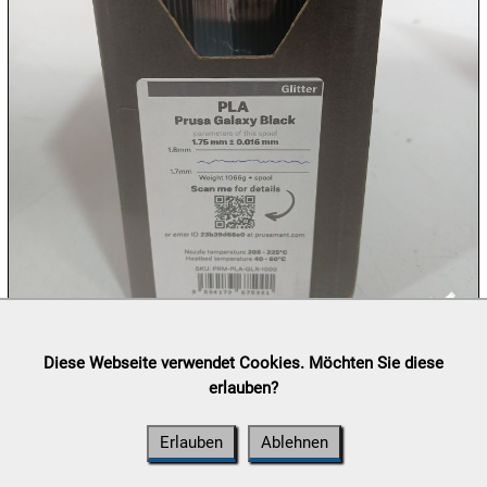
09.08:
09.08:
09.08:
10.08:
Lieferung:
Abholung, Versand durch
post.at

Diese Webseite verwendet Cookies. Möchten Sie diese
(⛟ Versandkostenübersicht)
erlauben?
10.08:
Zahlung:
Vorabüberweisung, Barzahlung, Bankomat, Kreditkarte
(vor Ort)
Erlauben
Ablehnen
10.08: