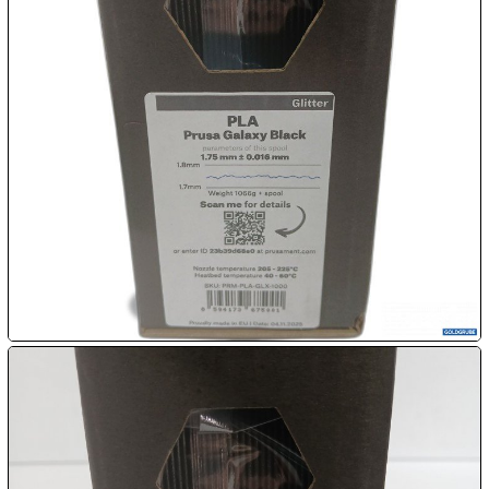

07.08:

07.08:

07.08:
08.08:
1€
Megaabverkauf
08.08:
08.08: