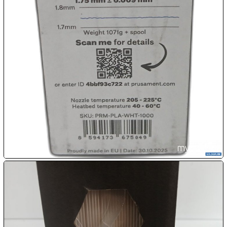

08.08:
1€
Megaabverkauf

08.08:

08.08:
09.08:
09.08:
09.08: