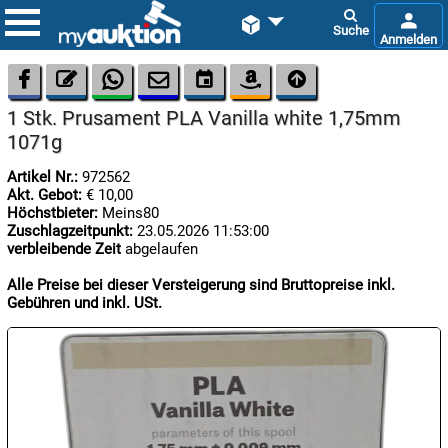









1 Stk. Prusament PLA Vanilla white 1,75mm
1071g
Artikel Nr.:
972562
Akt. Gebot:
€ 10,00
Höchstbieter:
Meins80
Zuschlagzeitpunkt:
23.05.2026 11:53:00

verbleibende Zeit
abgelaufen
07.08:
Alle Preise bei dieser Versteigerung sind Bruttopreise inkl.
Gebühren und inkl. USt.

07.08:

07.08: