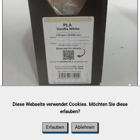
10.08:
10.08:
10.08:
10.08:
Lieferung:
Abholung, Versand durch
post.at

Diese Webseite verwendet Cookies. Möchten Sie diese
(⛟ Versandkostenübersicht)
erlauben?
11.08:
Zahlung:
Vorabüberweisung, Barzahlung, Bankomat, Kreditkarte
(vor Ort)
Erlauben
Ablehnen
11.08: