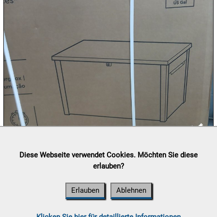
08.08:
1€
Megaabverkauf
08.08:
08.08:
09.08:
09.08:
Lieferung:
Abholung, Versand durch
post.at

Diese Webseite verwendet Cookies. Möchten Sie diese
(⛟ Versandkostenübersicht)
erlauben?
Zahlung:
Vorabüberweisung, Barzahlung, Bankomat, Kreditkarte
09.08:
(vor Ort)
Erlauben
Ablehnen