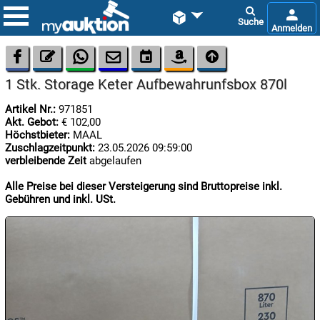









1 Stk. Storage Keter Aufbewahrunfsbox 870l
Artikel Nr.:
971851
Akt. Gebot:
€ 102,00
Höchstbieter:
MAAL
Zuschlagzeitpunkt:
23.05.2026 09:59:00
verbleibende Zeit
abgelaufen

07.08:
Alle Preise bei dieser Versteigerung sind Bruttopreise inkl.
Gebühren und inkl. USt.

07.08:

07.08: