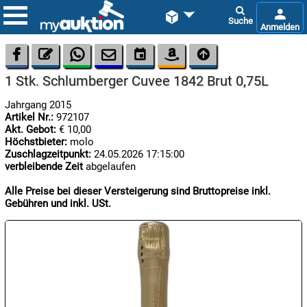









1 Stk. Schlumberger Cuvee 1842 Brut 0,75L
Jahrgang 2015
Artikel Nr.:
972107
Akt. Gebot:
€ 10,00
Höchstbieter:
molo
Zuschlagzeitpunkt:
24.05.2026 17:15:00
verbleibende Zeit
abgelaufen

07.08:
Alle Preise bei dieser Versteigerung sind Bruttopreise inkl.
Gebühren und inkl. USt.

07.08:

07.08: