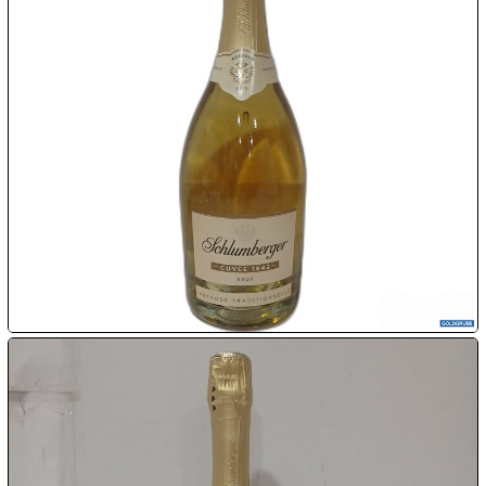

08.08:
1€
Megaabverkauf

08.08:

08.08:
09.08:
09.08:
09.08: