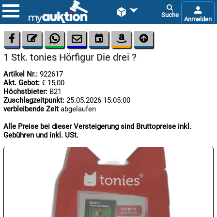









1 Stk. tonies Hörfigur Die drei ?
Artikel Nr.:
922617
Akt. Gebot:
€ 15,00
Höchstbieter:
B21
Zuschlagzeitpunkt:
25.05.2026 15:05:00
verbleibende Zeit
abgelaufen

06.08:
Alle Preise bei dieser Versteigerung sind Bruttopreise inkl.
Gebühren und inkl. USt.

06.08:

06.08: