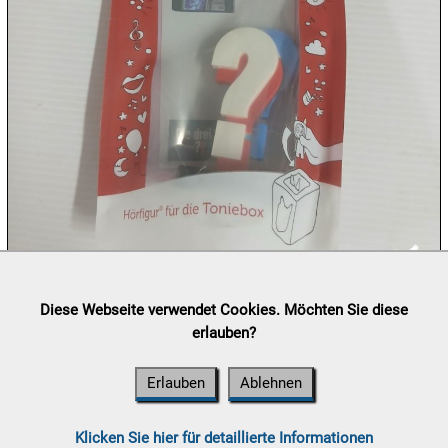
09.08:
09.08:
09.08:
10.08:
Lieferung:
Abholung, Versand durch
post.at

Diese Webseite verwendet Cookies. Möchten Sie diese
(⛟ Versandkostenübersicht)
erlauben?
Zahlung:
Vorabüberweisung, Barzahlung, Bankomat, Kreditkarte
10.08:
(vor Ort)
Erlauben
Ablehnen
10.08:
Klicken Sie hier für detaillierte Informationen