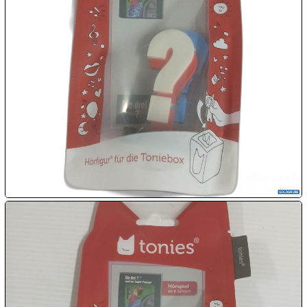

07.08:

07.08:

07.08:
08.08:
1€
Megaabverkauf
08.08:
08.08: