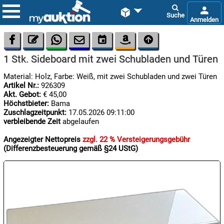









1 Stk. Sideboard mit zwei Schubladen und Türen
Material: Holz, Farbe: Weiß, mit zwei Schubladen und zwei Türen
Artikel Nr.:
926309
Akt. Gebot:
€ 45,00
Höchstbieter:
Bama
Zuschlagzeitpunkt:
17.05.2026 09:11:00
verbleibende Zeit
abgelaufen

07.08:
Angezeigter Nettopreis
zzgl. 22 % Versteigerungsgebühr
(Differenzbesteuerung gemäß §24 UStG)

08.08:
1€
Megaabverkauf

08.08: