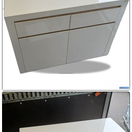

08.08:

09.08:
Chips
Blitzaktion
09.08:
09.08:
09.08:
10.08: