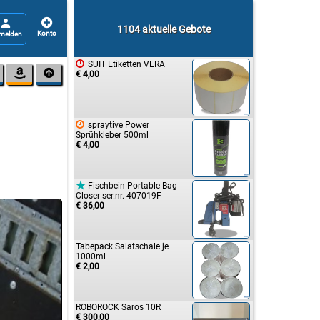


1104 aktuelle Gebote

SUIT Etiketten VERA


€ 4,00

spraytive Power
Sprühkleber 500ml
€ 4,00

Fischbein Portable Bag
Closer ser.nr. 407019F
€ 36,00
Tabepack Salatschale je
1000ml
€ 2,00
ROBOROCK Saros 10R
€ 300,00