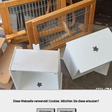
Diese Webseite verwendet Cookies. Möchten Sie diese erlauben?
h
post.at
(⛟ Versandkostenübersicht)

ung, Bankomat, Kreditkarte (vor Ort)
Erlauben
Ablehnen