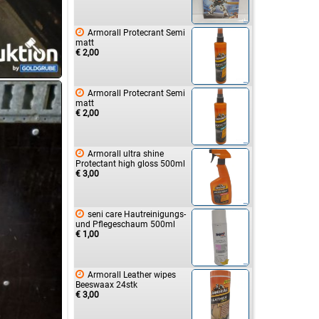

Armorall Protecrant Semi
matt
€ 2,00

Armorall Protecrant Semi
matt
€ 2,00

Armorall ultra shine
Protectant high gloss 500ml
€ 3,00

seni care Hautreinigungs-
und Pflegeschaum 500ml
€ 1,00

Armorall Leather wipes
Beeswaax 24stk
€ 3,00