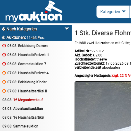
Nach Kategorien

1 Stk. Diverse Flohm
Auktionen:

11463 Pos.
Enthält zwei Holzrahmen mit Gitter,

06.08:
Bekleidung Damen
Artikel Nr.:
926312

06.08:
Haushalt/Freizeit III
Akt. Gebot:
€ 2,00
Höchstbieter:
theeye
Zuschlagzeitpunkt:
17.05.2026 09:

06.08:
Sammelauktion 7
verbleibende Zeit
abgelaufen

07.08:
Haushalt/Freizeit 4
Angezeigter Nettopreis
zzgl. 22 % 

07.08:
Bekleidung Kinder

07.08:
Haushaltsartikel II
08.08:
1€ Megaabverkauf
08.08:
Abverkaufsauktion
08.08:
1€ Haushaltsartikel
09.08:
Sammelauktion