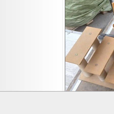
17.08:
Moon Nagellack
17.08:
Abverkaufsauktion
17.08:
Batterien Auktion
17.08:
Brillen/Sonnenbrillen
18.08:
Victoria Schmuck
18.08:
Juan Carlos Callejas Garzon
Leinwand Bilder
18.08:
Nordgreen Uhren
18.08:
Alavya Home Kinderzubehör
18.08:
Brillen Auktion
18.08:
Oval Vodka
18.08:
Etnia Eyewear Brillen
18.08:
Equest Pferdezubehör
18.08:
Haushalt/Freizeit 4
Lieferung:
Abholung, Versand durc
18.08:
Bilder Auktion
Zahlung:
Vorabüberweisung, Barzahl