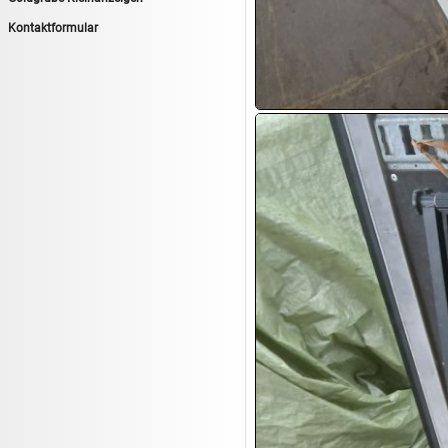
13.08:
1€ Totalabverkauf
Kontaktformular
13.08:
Haushalt/Freizeit II
13.08:
Haushaltsartikel 6
14.08:
Tiernahrung/Zubehör
14.08:
1€ Totalabverkauf
14.08:
Haushaltsartikel 7
15.08:
Lebensmittel/Wein
15.08:
Drogerie/Kosmetik
15.08:
Haushaltsartikel 8
16.08:
Haushalt/Freizeit III
16.08:
Atelier Imperial Schmuck
16.08:
Haushaltsartikel
16.08:
Haushaltsartikel II
17.08:
New One Schmuck
17.08:
1€ Totalabverkauf