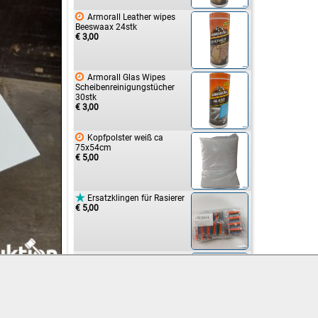

Armorall Leather wipes
Beeswaax 24stk
€ 3,00

Armorall Glas Wipes
Scheibenreinigungstücher
30stk
€ 3,00

Kopfpolster weiß ca
75x54cm
€ 5,00

Ersatzklingen für Rasierer
€ 5,00
Flamco Clean Smart EcoPlus
Schmutzabscheider
Model.No. 30033
€ 7,00