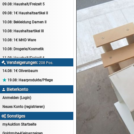
09.08:
Haushalt/Freizeit 5
09.08:
1€ Haushaltsartikel II
10.08:
Bekleidung Damen II
10.08:
Haushaltsartikel III
10.08:
1€ MHD Ware
10.08:
Drogerie/Kosmetik
11.08:
Haushalt/Freizeit 6
Versteigerungen:

208 Pos.
11.08:
Motoröl Auktion
14.08:
1€ Olivenbaum
11.08:
Haushaltsartikel 4

19.08:
Haarprodukte/Pflege
11.08:
Haushalt/Freizeit 7
Bieterkonto

12.08:
Sammelauktion
Anmelden (Login)
12.08:
Arbeitshandschuhe
Neues Konto (registrieren)
12.08:
Pralinen Auktion
Sonstiges

12.08:
Haushalt/Freizeit
myAuktion Startseite
12.08:
Haushaltsartikel 5
Goldgrube-Kleinanzeigen