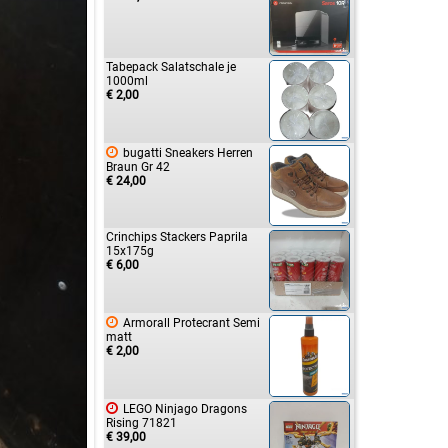
Tabepack Salatschale je
1000ml
€ 2,00

bugatti Sneakers Herren
Braun Gr 42
€ 24,00
Crinchips Stackers Paprila
15x175g
€ 6,00

Armorall Protecrant Semi
matt
€ 2,00

LEGO Ninjago Dragons
Rising 71821
€ 39,00