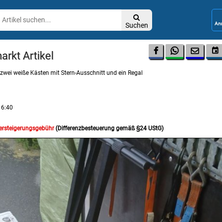

Suchen




arkt Artikel
 zwei weiße Kästen mit Stern-Ausschnitt und ein Regal
16:40
Versteigerungsgebühr
(Differenzbesteuerung gemäß §24 UStG)