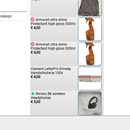
bdesign

Armorall ultra shine
Protectant high gloss 500ml
€ 4,00

Armorall ultra shine
Protectant high gloss 500ml
€ 4,00
Viawant LatexPro Einweg
Handschuhe je 100x
€ 4,00

Rorsou B8 wireless
Headphones
€ 5,00

H&M Pyjama
€ 7,00