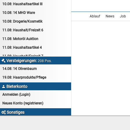
10.08:
Haushaltsartikel III
10.08:
1€ MHD Ware
Ablauf
News
Job
10.08:
Drogerie/Kosmetik
11.08:
Haushalt/Freizeit 6
11.08:
Motoröl Auktion
11.08:
Haushaltsartikel 4
11.08:
Haushalt/Freizeit 7
Versteigerungen:

208 Pos.
12.08:
Sammelauktion
14.08:
1€ Olivenbaum
12.08:
Arbeitshandschuhe
19.08:
Haarprodukte/Pflege
12.08:
Pralinen Auktion
Bieterkonto

12.08:
Haushalt/Freizeit
Anmelden (Login)
12.08:
Haushaltsartikel 5
Neues Konto (registrieren)
13.08:
1€ Totalabverkauf
Sonstiges

13.08:
Haushalt/Freizeit II
myAuktion Startseite
13.08:
Haushaltsartikel 6
Goldgrube-Kleinanzeigen