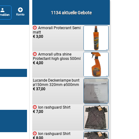


1134 aktuelle Gebote

Armorall Protecrant Semi
matt
€ 3,00

Armorall ultra shine
Protectant high gloss 500ml
€ 4,00
Lucande Deckenlampe bunt
ø150mm 320mm ø500mm
€ 37,00

Ion rashguard Shirt
€ 7,00

Ion rashguard Shirt
€ 8,00