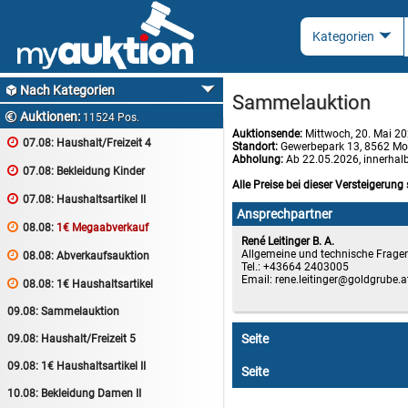
Nach Kategorien

Sammelauktion
Auktionen:

11524 Pos.
Auktionsende:
Mittwoch, 20. Mai 2

07.08:
Haushalt/Freizeit 4
Standort:
Gewerbepark 13, 8562 Mo
Abholung:
Ab 22.05.2026, innerhal

07.08:
Bekleidung Kinder
Alle Preise bei dieser Versteigerung 

07.08:
Haushaltsartikel II
Ansprechpartner

08.08:
1€ Megaabverkauf
René Leitinger B. A.
Allgemeine und technische Frage

08.08:
Abverkaufsauktion
Tel.: +43664 2403005
Email:
rene.leitinger

08.08:
1€ Haushaltsartikel
09.08:
Sammelauktion
Seite
09.08:
Haushalt/Freizeit 5
09.08:
1€ Haushaltsartikel II
Seite
10.08:
Bekleidung Damen II