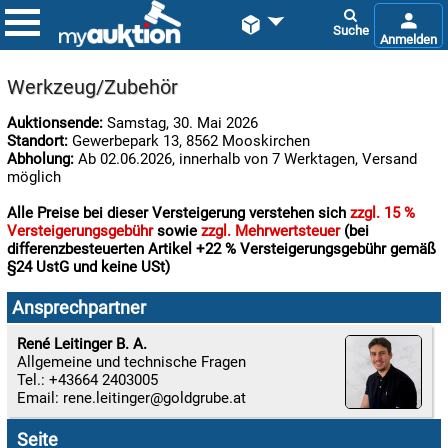


Werkzeug/Zubehör
Auktionsende:
Samstag, 30. Mai 2026
Standort:
Gewerbepark 13, 8562 Mooskirchen
Abholung:
Ab 02.06.2026, innerhalb von 7 Werktagen, Versand
möglich
Alle Preise bei dieser Versteigerung verstehen sich
zzgl. 15 %
Versteigerungsgebühr
sowie
zzgl. Mehrwertsteuer
(bei

differenzbesteuerten Artikel +22 % Versteigerungsgebühr gemäß
09.08:
§24 UstG und keine USt)
Chips
Blitzaktion
Ansprechpartner

René Leitinger B. A.
09.08:
Allgemeine und technische Fragen
Tel.: +43664 2403005
Email:
rene.leitinger

09.08:
Seite