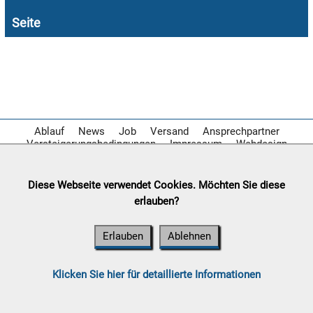
Seite

09.08:

10.08:
Ablauf
News
Job
Versand
Ansprechpartner
Versteigerungsbedingungen
Impressum
Webdesign

Diese Webseite verwendet Cookies. Möchten Sie diese
10.08:
erlauben?
Erlauben
Ablehnen

10.08:
Klicken Sie hier für detaillierte Informationen
