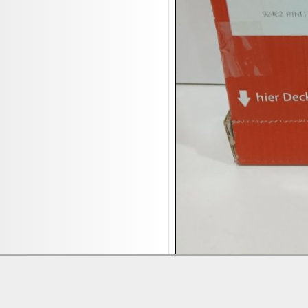
Leinwand Bilder
18.08:
Nordgreen Uhren
18.08:
Alavya Home Kinderzubehör
18.08:
Brillen Auktion
18.08:
Oval Vodka
18.08:
Etnia Eyewear Brillen
18.08:
Equest Pferdezubehör
18.08:
Haushalt/Freizeit 4
18.08:
Bilder Auktion
19.08:
Gisela Unterwäsche
19.08:
Reifen Abverkauf
19.08:
Rapid Wien Trikots
19.08:
Makita Auktion
19.08:
Abverkaufsauktion
19.08:
Haushaltsartikel III
Lieferung:
Abholung, Versand durc
Zahlung:
Vorabüberweisung, Barzahl