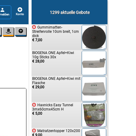


1299 aktuelle Gebote

Gummimatten-


Streifenrolle 10cm breit, 1cm
dick
€ 7,00
BIOGENA ONE Apfel+Kiwi
10g Sticks 30x
€ 28,00
BIOGENA ONE Apfel+Kiwi mit
Flasche
€ 29,00

Haxnicks Easy Tunnel
3mx60cmx45cm H
€ 5,00

Matratzentopper 120x200
€ 9,00