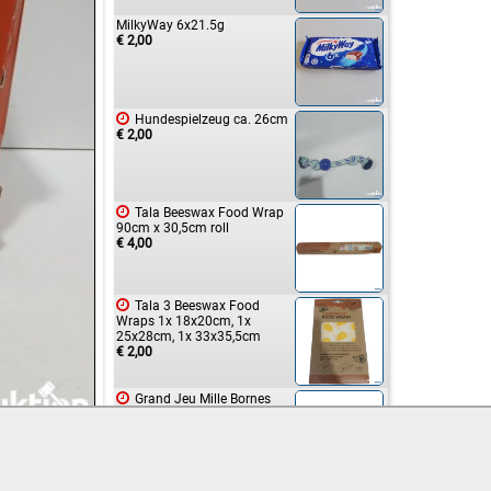
MilkyWay 6x21.5g
€ 2,00

Hundespielzeug ca. 26cm
€ 2,00

Tala Beeswax Food Wrap
90cm x 30,5cm roll
€ 4,00

Tala 3 Beeswax Food
Wraps 1x 18x20cm, 1x
25x28cm, 1x 33x35,5cm
€ 2,00

Grand Jeu Mille Bornes
Gläser 6Stk verschiedene
Motive
€ 2,00