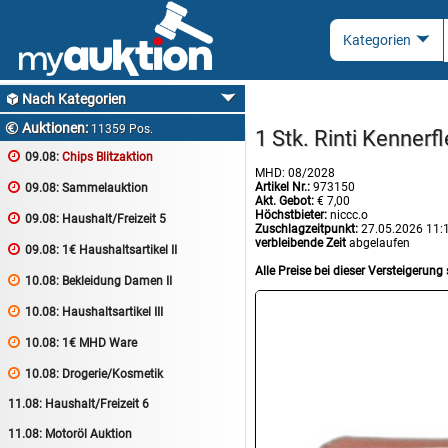
Nach Kategorien

Auktionen:

11359 Pos.
1 Stk. Rinti Kenner

09.08:
Chips Blitzaktion
MHD: 08/2028
Artikel Nr.:
973150

09.08:
Sammelauktion
Akt. Gebot:
€ 7,00
Höchstbieter:
niccc.o

09.08:
Haushalt/Freizeit 5
Zuschlagzeitpunkt:
27.05.2026 11:
verbleibende Zeit
abgelaufen

09.08:
1€ Haushaltsartikel II
Alle Preise bei dieser Versteigerung 

10.08:
Bekleidung Damen II

10.08:
Haushaltsartikel III

10.08:
1€ MHD Ware

10.08:
Drogerie/Kosmetik
11.08:
Haushalt/Freizeit 6
11.08:
Motoröl Auktion