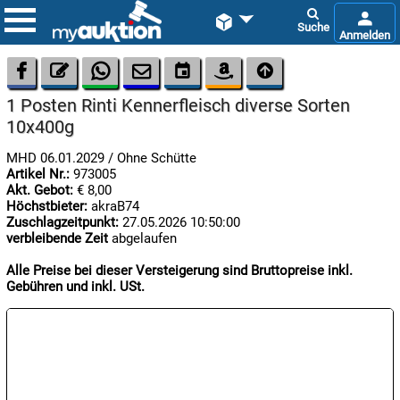









1 Posten Rinti Kennerfleisch diverse Sorten
10x400g
MHD 06.01.2029 / Ohne Schütte
Artikel Nr.:
973005
Akt. Gebot:
€ 8,00
Höchstbieter:
akraB74

Zuschlagzeitpunkt:
27.05.2026 10:50:00
08.08:
verbleibende Zeit
abgelaufen
1€
Megaabverkauf
Alle Preise bei dieser Versteigerung sind Bruttopreise inkl.
Gebühren und inkl. USt.

09.08:
Chips
Blitzaktion

09.08: