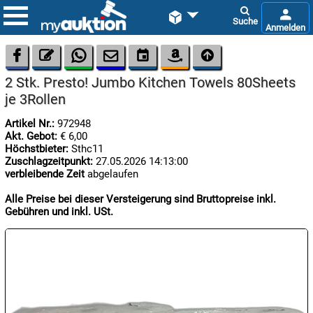









2 Stk. Presto! Jumbo Kitchen Towels 80Sheets
je 3Rollen
Artikel Nr.:
972948
Akt. Gebot:
€ 6,00
Höchstbieter:
Sthc11
Zuschlagzeitpunkt:
27.05.2026 14:13:00

verbleibende Zeit
abgelaufen
08.08:
1€
Alle Preise bei dieser Versteigerung sind Bruttopreise inkl.
Megaabverkauf
Gebühren und inkl. USt.

08.08:

08.08: