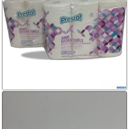

09.08:
Chips
Blitzaktion

09.08:

09.08:

09.08:
10.08: