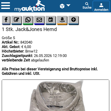









1 Stk. Jack&Jones Hemd
Größe S
Artikel Nr.:
842040
Akt. Gebot:
€ 6,00
Höchstbieter:
Bmw12
Zuschlagzeitpunkt:
26.05.2026 12:19:00
verbleibende Zeit
abgelaufen

07.08:
Alle Preise bei dieser Versteigerung sind Bruttopreise inkl.
Gebühren und inkl. USt.

08.08:
1€
Megaabverkauf

08.08: