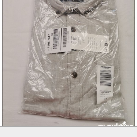
10.08:
10.08:
11.08:
11.08:

11.08:
Chips
Aktion

11.08: