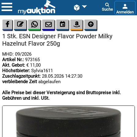









1 Stk. ESN Designer Flavor Powder Milky
Hazelnut Flavor 250g
MHD: 09/2026
Artikel Nr.:
973165
Akt. Gebot:
€ 11,00
Höchstbieter:
Sylvia1611

Zuschlagzeitpunkt:
28.05.2026 14:27:30
08.08:
verbleibende Zeit
abgelaufen
1€
Megaabverkauf
Alle Preise bei dieser Versteigerung sind Bruttopreise inkl.
Gebühren und inkl. USt.

08.08:

08.08: