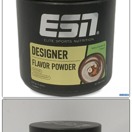

09.08:
Chips
Blitzaktion
09.08:
09.08:
09.08:
10.08:
10.08: