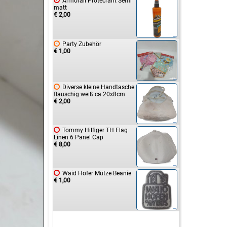

Armorall Protecrant Semi
matt
€ 2,00

Party Zubehör
€ 1,00

Diverse kleine Handtasche
flauschig weiß ca 20x8cm
€ 2,00

Tommy Hilfiger TH Flag
Linen 6 Panel Cap
€ 8,00

Waid Hofer Mütze Beanie
€ 1,00