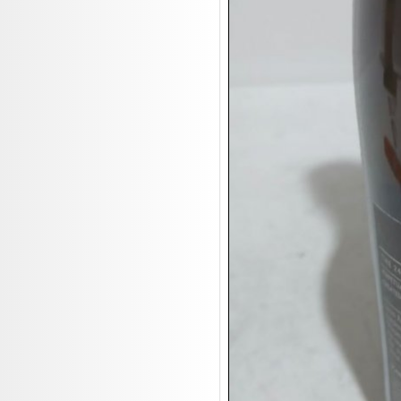
19.08:
Makita Auktion
19.08:
Abverkaufsauktion
19.08:
Haushaltsartikel III

20.08:
1€ Totalabverkauf

20.08:
Haushaltsartikel 4

20.08:
1€ Totalabverkauf II