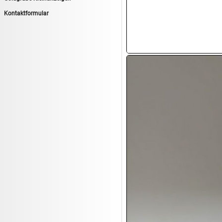
14.08:
Tiernahrung/Zubehör
Kontaktformular
14.08:
1€ Totalabverkauf
14.08:
Haushaltsartikel 7
15.08:
Lebensmittel/Wein
15.08:
Drogerie/Kosmetik
15.08:
Haushaltsartikel 8
16.08:
Haushalt/Freizeit III
16.08:
Atelier Imperial Schmuck
16.08:
Haushaltsartikel
16.08:
Haushaltsartikel II
17.08:
New One Schmuck
17.08:
1€ Totalabverkauf
17.08:
Moon Nagellack
17.08:
Abverkaufsauktion
17.08:
Batterien Auktion