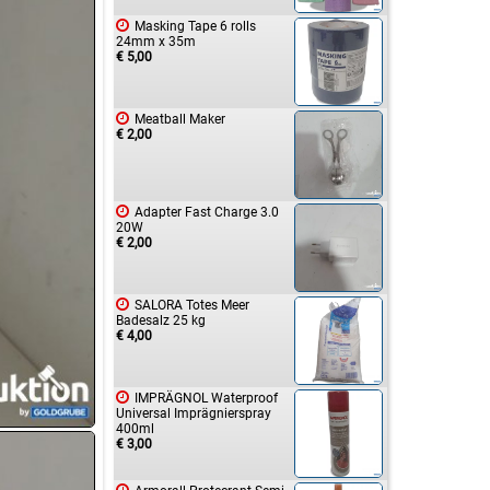

Masking Tape 6 rolls
24mm x 35m
€ 5,00

Meatball Maker
€ 2,00

Adapter Fast Charge 3.0
20W
€ 2,00

SALORA Totes Meer
Badesalz 25 kg
€ 4,00

IMPRÄGNOL Waterproof
Universal Imprägnierspray
400ml
€ 3,00