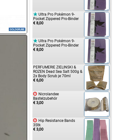

Ultra Pro Pokémon 9-
Pocket Zippered Pro-Binder
€ 8,00

Ultra Pro Pokémon 9-
Pocket Zippered Pro-Binder
€ 8,00
PERFUMERIE ZIELINSKI &
ROZEN Dead Sea Salt 500g &
2x Body Scrub je 70ml
€ 6,00

Nicrolandee
Bastelzubehör
€ 3,00

Hip Resistance Bands
3Stk
€ 3,00