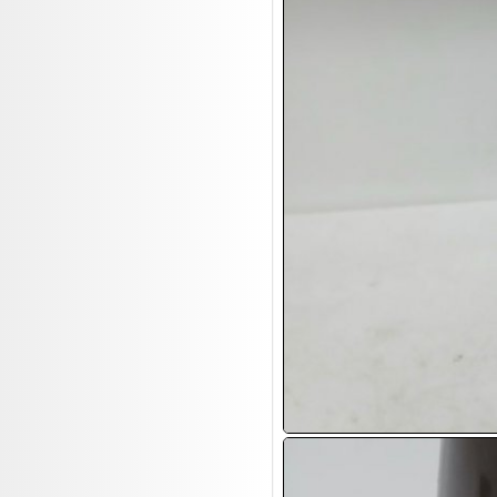
17.08:
Brillen/Sonnenbrillen
18.08:
Victoria Schmuck
18.08:
Juan Carlos Callejas Garzon
Leinwand Bilder
18.08:
Nordgreen Uhren
18.08:
Alavya Home Kinderzubehör
18.08:
Brillen Auktion
18.08:
Oval Vodka
18.08:
Etnia Eyewear Brillen
18.08:
Equest Pferdezubehör
18.08:
Haushalt/Freizeit 4
18.08:
Bilder Auktion
19.08:
Gisela Unterwäsche
19.08:
Reifen Abverkauf
19.08:
Rapid Wien Trikots