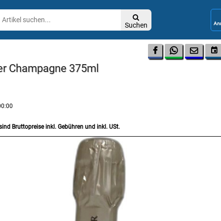

Suchen




rer Champagne 375ml
00:00
sind Bruttopreise inkl. Gebühren und inkl. USt.