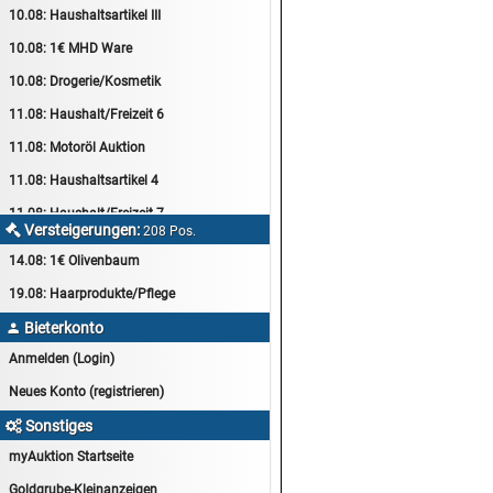
10.08:
Haushaltsartikel III
10.08:
1€ MHD Ware
10.08:
Drogerie/Kosmetik
11.08:
Haushalt/Freizeit 6
11.08:
Motoröl Auktion
11.08:
Haushaltsartikel 4
11.08:
Haushalt/Freizeit 7
Versteigerungen:

208 Pos.
12.08:
Sammelauktion
14.08:
1€ Olivenbaum
12.08:
Arbeitshandschuhe
19.08:
Haarprodukte/Pflege
12.08:
Pralinen Auktion
Bieterkonto

12.08:
Haushalt/Freizeit
Anmelden (Login)
12.08:
Haushaltsartikel 5
Neues Konto (registrieren)
13.08:
1€ Totalabverkauf
Sonstiges

13.08:
Haushalt/Freizeit II
myAuktion Startseite
13.08:
Haushaltsartikel 6
Goldgrube-Kleinanzeigen