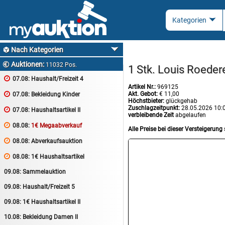
Nach Kategorien

Auktionen:

11032 Pos.
1 Stk. Louis Roede

07.08:
Haushalt/Freizeit 4
Artikel Nr.:
969125
Akt. Gebot:
€ 11,00

07.08:
Bekleidung Kinder
Höchstbieter:
glückgehab
Zuschlagzeitpunkt:
28.05.2026 10:

07.08:
Haushaltsartikel II
verbleibende Zeit
abgelaufen

08.08:
1€ Megaabverkauf
Alle Preise bei dieser Versteigerung 

08.08:
Abverkaufsauktion

08.08:
1€ Haushaltsartikel
09.08:
Sammelauktion
09.08:
Haushalt/Freizeit 5
09.08:
1€ Haushaltsartikel II
10.08:
Bekleidung Damen II