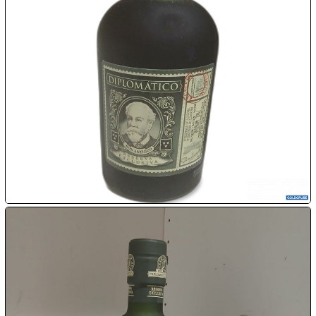
1€
Megaabverkauf

08.08:

08.08:
09.08:
09.08:
09.08:
10.08: