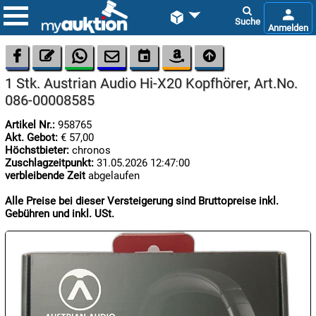









1 Stk. Austrian Audio Hi-X20 Kopfhörer, Art.No.
086-00008585
Artikel Nr.:
958765
Akt. Gebot:
€ 57,00
Höchstbieter:
chronos
Zuschlagzeitpunkt:
31.05.2026 12:47:00

verbleibende Zeit
abgelaufen
08.08:
1€
Alle Preise bei dieser Versteigerung sind Bruttopreise inkl.
Megaabverkauf
Gebühren und inkl. USt.

08.08:

08.08: