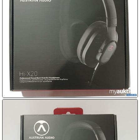

09.08:
Chips
Blitzaktion
09.08:
09.08:
09.08:
10.08:
10.08: