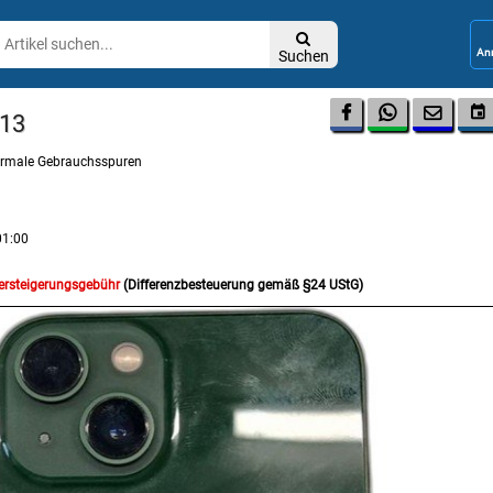

Suchen




 13
normale Gebrauchsspuren
01:00
Versteigerungsgebühr
(Differenzbesteuerung gemäß §24 UStG)