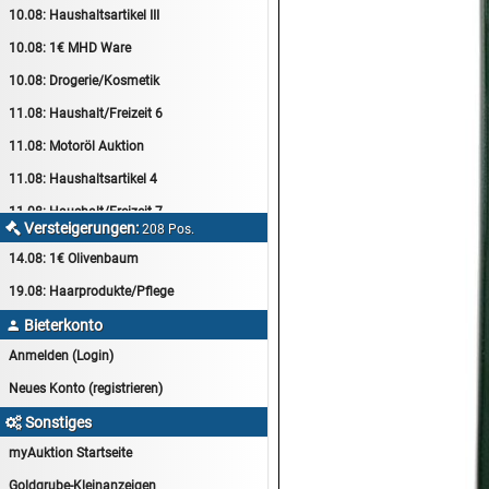
10.08:
Haushaltsartikel III
10.08:
1€ MHD Ware
10.08:
Drogerie/Kosmetik
11.08:
Haushalt/Freizeit 6
11.08:
Motoröl Auktion
11.08:
Haushaltsartikel 4
11.08:
Haushalt/Freizeit 7
Versteigerungen:

208 Pos.
12.08:
Sammelauktion
14.08:
1€ Olivenbaum
12.08:
Arbeitshandschuhe
19.08:
Haarprodukte/Pflege
12.08:
Pralinen Auktion
Bieterkonto

12.08:
Haushalt/Freizeit
Anmelden (Login)
12.08:
Haushaltsartikel 5
Neues Konto (registrieren)
13.08:
1€ Totalabverkauf
Sonstiges

13.08:
Haushalt/Freizeit II
myAuktion Startseite
13.08:
Haushaltsartikel 6
Goldgrube-Kleinanzeigen