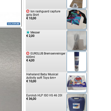

Ion rashguard capture
girls Shirt
€ 10,00

Messer
€ 2,00

EUROLUB Bremsenreiniger
600ml
€ 4,00
Hahaland Baby Musical
Activity soft Toys 6m+
€ 10,00
Eurolub HLP ISO VG 46 20l
€ 36,00