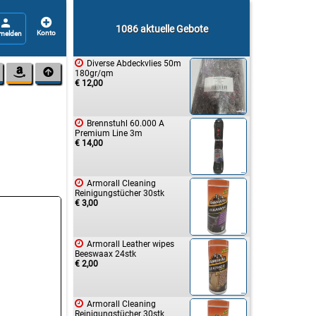


1086 aktuelle Gebote

Diverse Abdeckvlies 50m


180gr/qm
€ 12,00

Brennstuhl 60.000 A
Premium Line 3m
€ 14,00

Armorall Cleaning
Reinigungstücher 30stk
€ 3,00

Armorall Leather wipes
Beeswaax 24stk
€ 2,00

Armorall Cleaning
Reinigungstücher 30stk