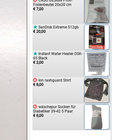

CASO DESIGN Profi-
Folienbeutel 20x30 cm
€ 7,00

SanDisk Extreme 512gb
€ 20,00

Instant Water Heater DSK-
65 Black
€ 2,00

Ion rashguard Shirt
€ 8,00

wäschepur Socken für
Diabetiker 39-42 5 Paar
€ 6,00