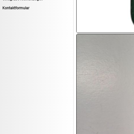
14.08:
Tiernahrung/Zubehör
Kontaktformular
14.08:
1€ Totalabverkauf
14.08:
Haushaltsartikel 7
15.08:
Lebensmittel/Wein
15.08:
Drogerie/Kosmetik
15.08:
Haushaltsartikel 8
16.08:
Haushalt/Freizeit III
16.08:
Atelier Imperial Schmuck
16.08:
Haushaltsartikel
16.08:
Haushaltsartikel II
17.08:
New One Schmuck
17.08:
1€ Totalabverkauf
17.08:
Moon Nagellack
17.08:
Abverkaufsauktion
17.08:
Batterien Auktion