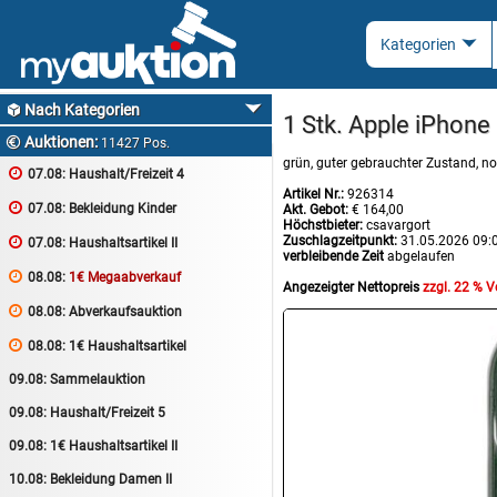
Nach Kategorien

1 Stk. Apple iPhone
Auktionen:

11427 Pos.
grün, guter gebrauchter Zustand, 

07.08:
Haushalt/Freizeit 4
Artikel Nr.:
926314

07.08:
Bekleidung Kinder
Akt. Gebot:
€ 164,00
Höchstbieter:
csavargort
Zuschlagzeitpunkt:
31.05.2026 09:

07.08:
Haushaltsartikel II
verbleibende Zeit
abgelaufen

08.08:
1€ Megaabverkauf
Angezeigter Nettopreis
zzgl. 22 % 

08.08:
Abverkaufsauktion

08.08:
1€ Haushaltsartikel
09.08:
Sammelauktion
09.08:
Haushalt/Freizeit 5
09.08:
1€ Haushaltsartikel II
10.08:
Bekleidung Damen II