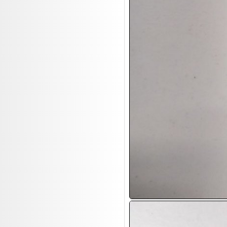
17.08:
Brillen/Sonnenbrillen
18.08:
Victoria Schmuck
18.08:
Juan Carlos Callejas Garzon
Leinwand Bilder
18.08:
Nordgreen Uhren
18.08:
Alavya Home Kinderzubehör
18.08:
Brillen Auktion
18.08:
Oval Vodka
18.08:
Etnia Eyewear Brillen
18.08:
Equest Pferdezubehör
18.08:
Haushalt/Freizeit 4
18.08:
Bilder Auktion
19.08:
Gisela Unterwäsche
19.08:
Reifen Abverkauf
19.08:
Rapid Wien Trikots