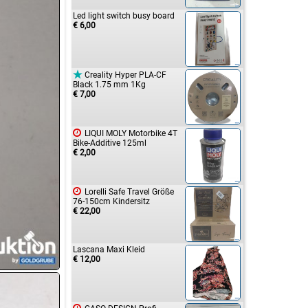
Led light switch busy board
€ 6,00

Creality Hyper PLA-CF
Black 1.75 mm 1Kg
€ 7,00

LIQUI MOLY Motorbike 4T
Bike-Additive 125ml
€ 2,00

Lorelli Safe Travel Größe
76-150cm Kindersitz
€ 22,00
Lascana Maxi Kleid
€ 12,00