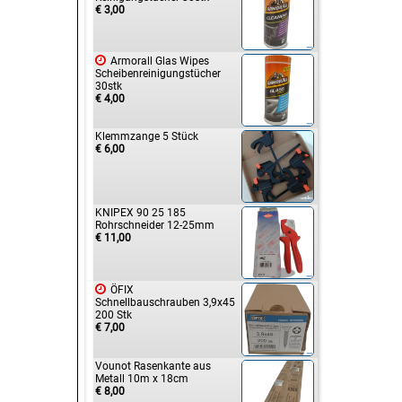
€ 3,00

Armorall Glas Wipes
Scheibenreinigungstücher
30stk
€ 4,00
Klemmzange 5 Stück
€ 6,00
KNIPEX 90 25 185
Rohrschneider 12-25mm
€ 11,00

ÖFIX
Schnellbauschrauben 3,9x45
200 Stk
€ 7,00
Vounot Rasenkante aus
Metall 10m x 18cm
€ 8,00