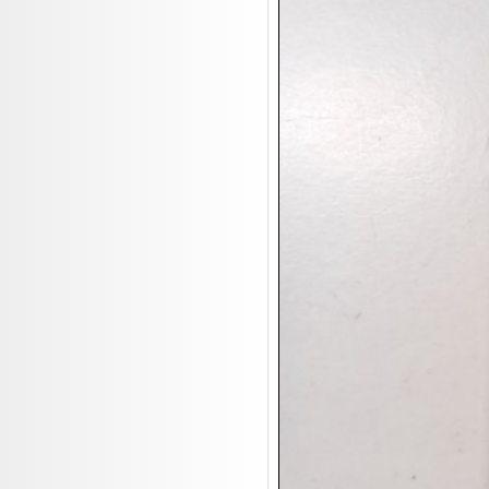
19.08:
Makita Auktion
19.08:
Abverkaufsauktion
19.08:
Haushaltsartikel III

20.08:
1€ Totalabverkauf

20.08:
Haushaltsartikel 4

20.08:
1€ Totalabverkauf II

21.08:
Haushaltsartikel 5

21.08:
Abverkaufsauktion

21.08:
Abverkaufsauktion II