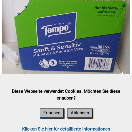
10.08:
10.08:
11.08:
11.08:
Lieferung:
Abholung, Versand durch
post.at

Diese Webseite verwendet Cookies. Möchten Sie diese
(⛟ Versandkostenübersicht)

erlauben?
11.08:
Zahlung:
Vorabüberweisung, Barzahlung, Bankomat, Kreditkarte
Chips
(vor Ort)
Aktion
Erlauben
Ablehnen

11.08:
Klicken Sie hier für detaillierte Informationen