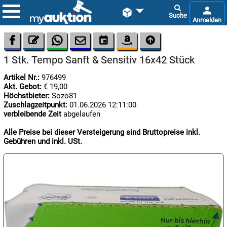









1 Stk. Tempo Sanft & Sensitiv 16x42 Stück
Artikel Nr.:
976499
Akt. Gebot:
€ 19,00
Höchstbieter:
Sozo81
Zuschlagzeitpunkt:
01.06.2026 12:11:00
verbleibende Zeit
abgelaufen

08.08:
Alle Preise bei dieser Versteigerung sind Bruttopreise inkl.
1€
Gebühren und inkl. USt.
Megaabverkauf

08.08:

08.08: