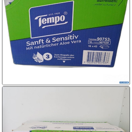

09.08:
Chips
Blitzaktion
09.08:
09.08:
09.08:
10.08:
10.08: