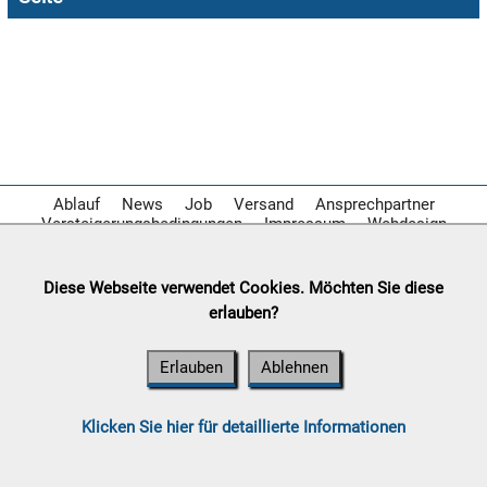

08.08:
1€
Megaabverkauf

08.08:
Ablauf
News
Job
Versand
Ansprechpartner
Versteigerungsbedingungen
Impressum
Webdesign

08.08:
Diese Webseite verwendet Cookies. Möchten Sie diese
erlauben?
09.08:
Erlauben
Ablehnen
09.08:
Klicken Sie hier für detaillierte Informationen
09.08: