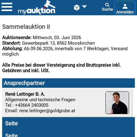


Sammelauktion II
Auktionsende:
Mittwoch, 03. Juni 2026
Standort:
Gewerbepark 13, 8562 Mooskirchen
Abholung:
Ab 09.06.2026, innerhalb von 7 Werktagen, Versand
möglich
Alle Preise bei dieser Versteigerung sind Bruttopreise inkl.
Gebühren und inkl. USt.

07.08:
Ansprechpartner
René Leitinger B. A.
Allgemeine und technische Fragen

Tel.: +43664 2403005
07.08:
Email:
rene.leitinger
Seite

07.08:
Seite