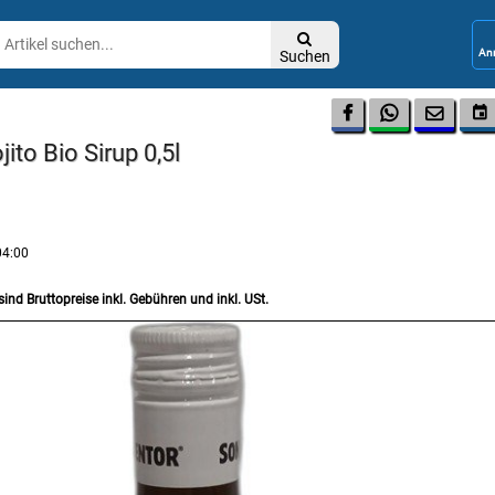

Suchen




ito Bio Sirup 0,5l
04:00
sind Bruttopreise inkl. Gebühren und inkl. USt.