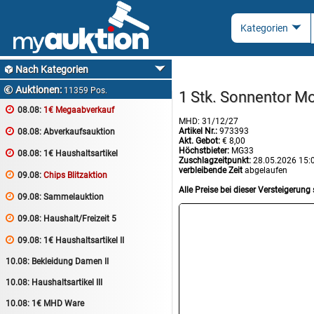
Nach Kategorien

Auktionen:

11359 Pos.
1 Stk. Sonnentor Moj

08.08:
1€ Megaabverkauf
MHD: 31/12/27
Artikel Nr.:
973393

08.08:
Abverkaufsauktion
Akt. Gebot:
€ 8,00
Höchstbieter:
MG33

08.08:
1€ Haushaltsartikel
Zuschlagzeitpunkt:
28.05.2026 15:
verbleibende Zeit
abgelaufen

09.08:
Chips Blitzaktion
Alle Preise bei dieser Versteigerung 

09.08:
Sammelauktion

09.08:
Haushalt/Freizeit 5

09.08:
1€ Haushaltsartikel II
10.08:
Bekleidung Damen II
10.08:
Haushaltsartikel III
10.08:
1€ MHD Ware