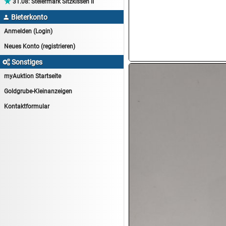

31.08:
Steiermark Sitzkissen II
14.08:
Tiernahrung/Zubehör
Bieterkonto

14.08:
1€ Totalabverkauf
Anmelden (Login)
14.08:
Haushaltsartikel 7
Neues Konto (registrieren)
15.08:
Lebensmittel/Wein
Sonstiges

15.08:
Drogerie/Kosmetik
myAuktion Startseite
15.08:
Haushaltsartikel 8
Goldgrube-Kleinanzeigen
16.08:
Haushalt/Freizeit III
Kontaktformular
16.08:
Atelier Imperial Schmuck
16.08:
Haushaltsartikel
16.08:
Haushaltsartikel II
17.08:
New One Schmuck
17.08:
1€ Totalabverkauf
17.08:
Moon Nagellack
17.08:
Abverkaufsauktion
17.08:
Batterien Auktion