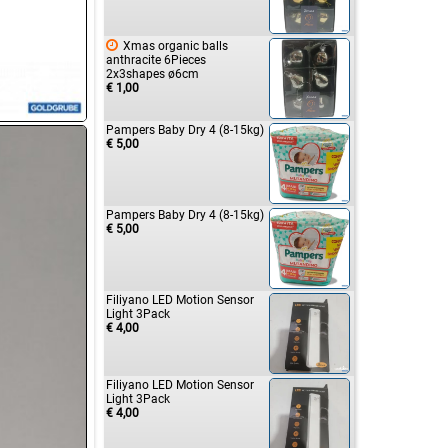

Xmas organic balls
anthracite 6Pieces
2x3shapes ø6cm
€ 1,00
Pampers Baby Dry 4 (8-15kg)
€ 5,00
Pampers Baby Dry 4 (8-15kg)
€ 5,00
Filiyano LED Motion Sensor
Light 3Pack
€ 4,00
Filiyano LED Motion Sensor
Light 3Pack
€ 4,00