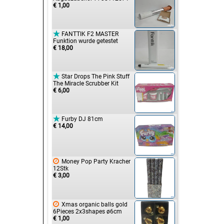
€ 1,00

FANTTIK F2 MASTER
Funktion wurde getestet
€ 18,00

Star Drops The Pink Stuff
The Miracle Scrubber Kit
€ 6,00

Furby DJ 81cm
€ 14,00

Money Pop Party Kracher
12Stk
€ 3,00

Xmas organic balls gold
6Pieces 2x3shapes ø6cm
€ 1,00