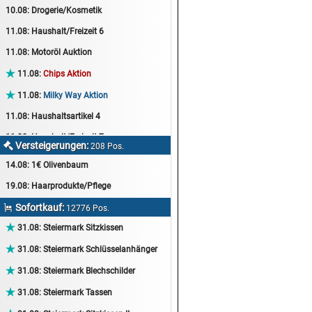
10.08:
Drogerie/Kosmetik
11.08:
Haushalt/Freizeit 6
11.08:
Motoröl Auktion

11.08:
Chips Aktion

11.08:
Milky Way Aktion
11.08:
Haushaltsartikel 4
11.08:
Haushalt/Freizeit 7
Versteigerungen:

208 Pos.
12.08:
Sammelauktion
14.08:
1€ Olivenbaum
12.08:
Arbeitshandschuhe
19.08:
Haarprodukte/Pflege
12.08:
Pralinen Auktion
Sofortkauf:

12776 Pos.
12.08:
Haushalt/Freizeit

31.08:
Steiermark Sitzkissen
12.08:
Haushaltsartikel 5

31.08:
Steiermark Schlüsselanhänger
13.08:
1€ Totalabverkauf

31.08:
Steiermark Blechschilder
13.08:
Haushalt/Freizeit II

31.08:
Steiermark Tassen
13.08:
Haushaltsartikel 6