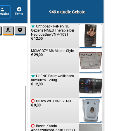


949 aktuelle Gebote

Orthoback ReNerv 3D


Gezielte NMES Therapie bei
Neuropathie VNM-1031
€ 12,00
MOMCOZY M6 Mobile Style
€ 29,00

LILENO Baumwollkissen
80x80cm 1200g
€ 12,00

Dusch WC HB-L02U-GE
€ 9,00

Bosch Kamin
Abgaszubehör 7738112571