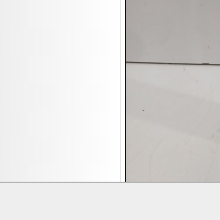
17.08:
Brillen/Sonnenbrillen
18.08:
Victoria Schmuck
18.08:
Juan Carlos Callejas Garzon
Leinwand Bilder
18.08:
Nordgreen Uhren
18.08:
Alavya Home Kinderzubehör
18.08:
Brillen Auktion
18.08:
Oval Vodka
18.08:
Etnia Eyewear Brillen
18.08:
Equest Pferdezubehör
18.08:
Haushalt/Freizeit 4
18.08:
Bilder Auktion
19.08:
Gisela Unterwäsche
19.08:
Reifen Abverkauf
19.08:
Rapid Wien Trikots
Lieferung:
Abholung, Versand durc
Zahlung:
Vorabüberweisung, Barzahl