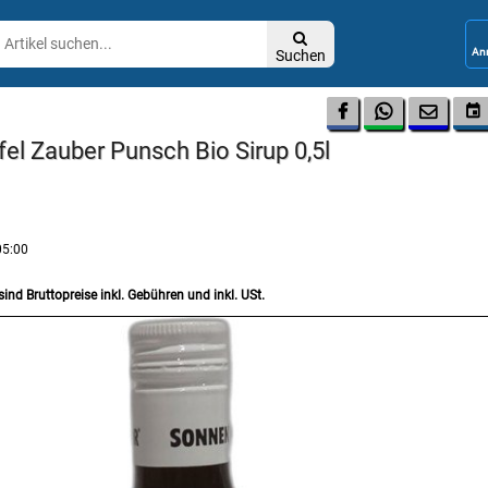

Suchen




fel Zauber Punsch Bio Sirup 0,5l
05:00
sind Bruttopreise inkl. Gebühren und inkl. USt.