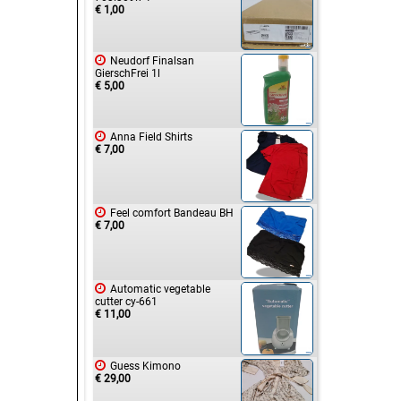
€ 1,00

Neudorf Finalsan
GierschFrei 1l
€ 5,00

Anna Field Shirts
€ 7,00

Feel comfort Bandeau BH
€ 7,00

Automatic vegetable
cutter cy-661
€ 11,00

Guess Kimono
€ 29,00