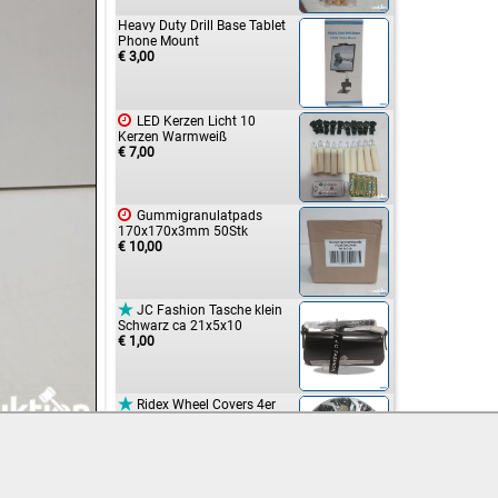
Heavy Duty Drill Base Tablet
Phone Mount
€ 3,00

LED Kerzen Licht 10
Kerzen Warmweiß
€ 7,00

Gummigranulatpads
170x170x3mm 50Stk
€ 10,00

JC Fashion Tasche klein
Schwarz ca 21x5x10
€ 1,00

Ridex Wheel Covers 4er
Set 100009A0086
€ 1,00