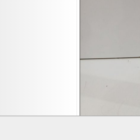
17.08:
Moon Nagellack
17.08:
Abverkaufsauktion
17.08:
Batterien Auktion
17.08:
Brillen/Sonnenbrillen
18.08:
Victoria Schmuck
18.08:
Juan Carlos Callejas Garzon
Leinwand Bilder
18.08:
Nordgreen Uhren
18.08:
Alavya Home Kinderzubehör
18.08:
Brillen Auktion
18.08:
Oval Vodka
18.08:
Etnia Eyewear Brillen
18.08:
Equest Pferdezubehör
18.08:
Haushalt/Freizeit 4
18.08:
Bilder Auktion
Lieferung:
Abholung, Versand durc
Zahlung:
Vorabüberweisung, Barzahl