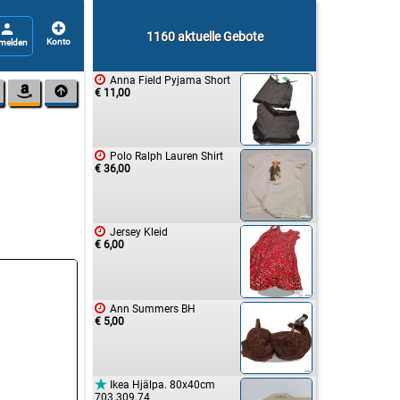


1160 aktuelle Gebote

Anna Field Pyjama Short


€ 11,00

Polo Ralph Lauren Shirt
€ 36,00

Jersey Kleid
€ 6,00

Ann Summers BH
€ 5,00

Ikea Hjälpa. 80x40cm
703.309.74