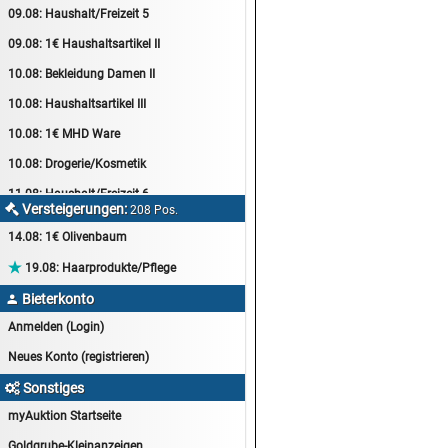
09.08:
Haushalt/Freizeit 5
09.08:
1€ Haushaltsartikel II
10.08:
Bekleidung Damen II
10.08:
Haushaltsartikel III
10.08:
1€ MHD Ware
10.08:
Drogerie/Kosmetik
11.08:
Haushalt/Freizeit 6
Versteigerungen:

208 Pos.
11.08:
Motoröl Auktion
14.08:
1€ Olivenbaum
11.08:
Haushaltsartikel 4

19.08:
Haarprodukte/Pflege
11.08:
Haushalt/Freizeit 7
Bieterkonto

12.08:
Sammelauktion
Anmelden (Login)
12.08:
Arbeitshandschuhe
Neues Konto (registrieren)
12.08:
Pralinen Auktion
Sonstiges

12.08:
Haushalt/Freizeit
myAuktion Startseite
12.08:
Haushaltsartikel 5
Goldgrube-Kleinanzeigen