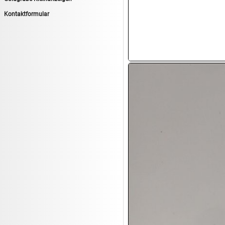
13.08:
1€ Totalabverkauf
Kontaktformular
13.08:
Haushalt/Freizeit II
13.08:
Haushaltsartikel 6
14.08:
Tiernahrung/Zubehör
14.08:
1€ Totalabverkauf
14.08:
Haushaltsartikel 7
15.08:
Lebensmittel/Wein
15.08:
Drogerie/Kosmetik
15.08:
Haushaltsartikel 8
16.08:
Haushalt/Freizeit III
16.08:
Atelier Imperial Schmuck
16.08:
Haushaltsartikel
16.08:
Haushaltsartikel II
17.08:
New One Schmuck
17.08:
1€ Totalabverkauf