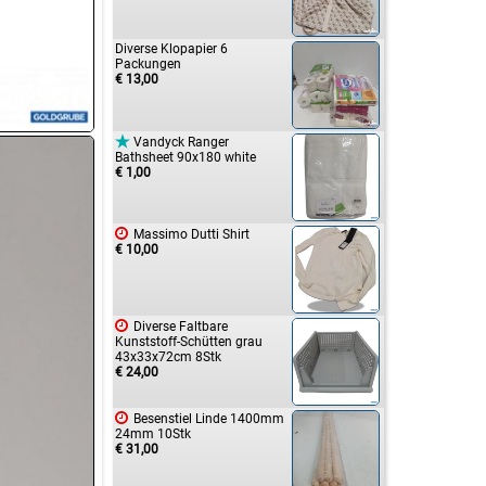
Diverse Klopapier 6
Packungen
€ 13,00

Vandyck Ranger
Bathsheet 90x180 white
€ 1,00

Massimo Dutti Shirt
€ 10,00

Diverse Faltbare
Kunststoff-Schütten grau
43x33x72cm 8Stk
€ 24,00

Besenstiel Linde 1400mm
24mm 10Stk
€ 31,00