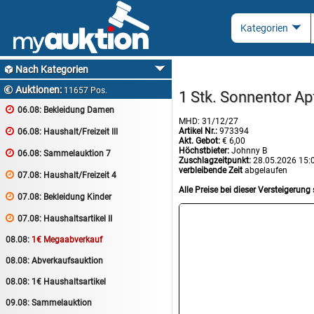
Nach Kategorien

Auktionen:

11657 Pos.
1 Stk. Sonnentor Ap

06.08:
Bekleidung Damen
MHD: 31/12/27
Artikel Nr.:
973394

06.08:
Haushalt/Freizeit III
Akt. Gebot:
€ 6,00
Höchstbieter:
Johnny B

06.08:
Sammelauktion 7
Zuschlagzeitpunkt:
28.05.2026 15:
verbleibende Zeit
abgelaufen

07.08:
Haushalt/Freizeit 4
Alle Preise bei dieser Versteigerung 

07.08:
Bekleidung Kinder

07.08:
Haushaltsartikel II
08.08:
1€ Megaabverkauf
08.08:
Abverkaufsauktion
08.08:
1€ Haushaltsartikel
09.08:
Sammelauktion