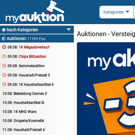
Nach Kategorien

Auktionen - Verstei
Auktionen:

11395 Pos.

08.08:
1€ Megaabverkauf

09.08:
Chips Blitzaktion

09.08:
Sammelauktion

09.08:
Haushalt/Freizeit 5

09.08:
1€ Haushaltsartikel II
10.08:
Bekleidung Damen II
10.08:
Haushaltsartikel III
10.08:
1€ MHD Ware
10.08:
Drogerie/Kosmetik
11.08:
Haushalt/Freizeit 6