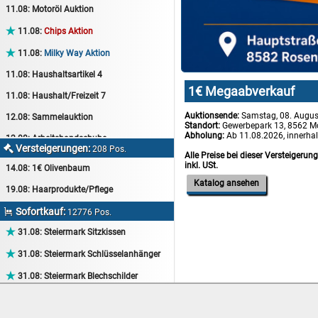
11.08:
Motoröl Auktion

11.08:
Chips Aktion

11.08:
Milky Way Aktion
11.08:
Haushaltsartikel 4
1€ Megaabverkauf
11.08:
Haushalt/Freizeit 7
Auktionsende:
Samstag, 08. Augus
12.08:
Sammelauktion
Standort:
Gewerbepark 13, 8562 M
Abholung:
Ab 11.08.2026, innerha
12.08:
Arbeitshandschuhe
Versteigerungen:

208 Pos.
Alle Preise bei dieser Versteigerun
12.08:
Pralinen Auktion
inkl. USt.
14.08:
1€ Olivenbaum
12.08:
Haushalt/Freizeit
Katalog ansehen
19.08:
Haarprodukte/Pflege
12.08:
Haushaltsartikel 5
Sofortkauf:

12776 Pos.
13.08:
1€ Totalabverkauf

31.08:
Steiermark Sitzkissen
13.08:
Haushalt/Freizeit II

31.08:
Steiermark Schlüsselanhänger
13.08:
Haushaltsartikel 6

31.08:
Steiermark Blechschilder
14.08:
Tiernahrung/Zubehör

31.08:
Steiermark Tassen
14.08:
1€ Totalabverkauf