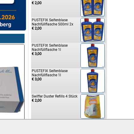
€ 2,00
PUSTEFIX Seifenblase
Nachfüllflasche 500ml 2x
€ 2,00
PUSTEFIX Seifenblase
Nachfüllflasche 1l
€ 3,00
PUSTEFIX Seifenblase
Nachfüllflasche 1l
€ 3,00
Swiffer Duster Refills 4 Stück
€ 2,00

Kelly's Rifraf Juicy Paprika
Style
€ 4,00