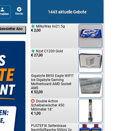


1443 aktuelle Gebote

MilkyWay 6x21.5g
Newsletter Abo
€ 2,00

Nzxt C1200 Gold
€ 27,00
Gigabyte B850 Eagle WIFI7
Ice Gigabyte Gaming
Motherboard AMD Socket
AM5
€ 52,00

Double Action
Scheibenwischer 450
Millimeter 18"
€ 1,00
PUSTEFIX Seifenblase
Nachfüllflasche 500ml 2x