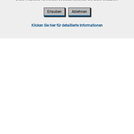
Erlauben
Ablehnen
t 2026
ooskirchen
Klicken Sie hier für detaillierte Informationen
lb von 7 Werktagen, Versand möglich
g sind Bruttopreise inkl. Gebühren und
t 2026
ooskirchen
lb von 7 Werktagen, Versand möglich