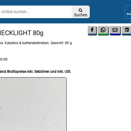

Suchen




 NECKLIGHT 80g
e. Kabellos & batteriebetrieben. Gewicht: 80 g
00:00
sind Bruttopreise inkl. Gebühren und inkl. USt.