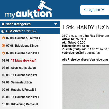
Nach Kategorien

1 Stk. HANDY LUX
Auktionen:

11032 Pos.
360° biegsame Ultra-Flex-Stilkanarm

07.08:
Haushalt/Freizeit 4
Artikel Nr.:
928911
Akt. Gebot:
€ 5,00

07.08:
Bekleidung Kinder
Höchstbieter:
EST68
Zuschlagzeitpunkt:
04.06.2026 00:
verbleibende Zeit
abgelaufen

07.08:
Haushaltsartikel II
Alle Preise bei dieser Versteigerung 
08.08:
1€ Megaabverkauf
08.08:
Abverkaufsauktion
08.08:
1€ Haushaltsartikel
09.08:
Sammelauktion
09.08:
Haushalt/Freizeit 5
09.08:
1€ Haushaltsartikel II
10.08:
Bekleidung Damen II