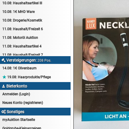
10.08:
Haushaltsartikel III
10.08:
1€ MHD Ware
10.08:
Drogerie/Kosmetik
11.08:
Haushalt/Freizeit 6
11.08:
Motoröl Auktion
11.08:
Haushaltsartikel 4
11.08:
Haushalt/Freizeit 7
Versteigerungen:

208 Pos.
12.08:
Sammelauktion
14.08:
1€ Olivenbaum
12.08:
Arbeitshandschuhe

19.08:
Haarprodukte/Pflege
12.08:
Pralinen Auktion
Bieterkonto

12.08:
Haushalt/Freizeit
Anmelden (Login)
12.08:
Haushaltsartikel 5
Neues Konto (registrieren)
13.08:
1€ Totalabverkauf
Sonstiges

13.08:
Haushalt/Freizeit II
myAuktion Startseite
13.08:
Haushaltsartikel 6
Goldgrube-Kleinanzeigen