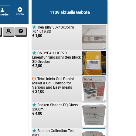


1139 aktuelle Gebote

Ikea Billy 80x40x35cm


704.019.33
€ 1,00

CNCYEAH HGR20
Linearführungsschlitten Block
3D-Drucker
€ 2,00

Tefal Inicio Grill Panini
Maker & Grill Combo for
Various and Easy meals
€ 24,00

Redken Shades EQ Gloss
3x60ml
€ 4,00

Bastion Collection Tee
glas