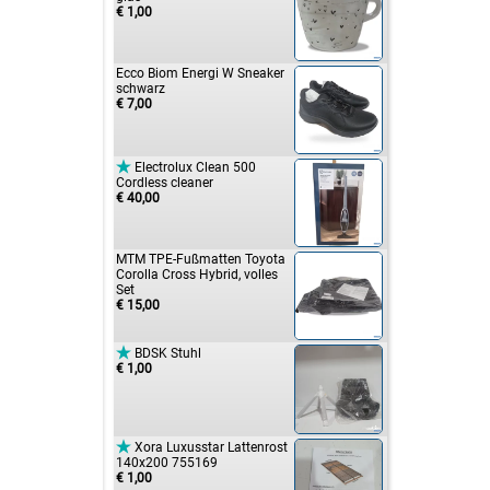
€ 1,00
Ecco Biom Energi W Sneaker
schwarz
€ 7,00

Electrolux Clean 500
Cordless cleaner
€ 40,00
MTM TPE-Fußmatten Toyota
Corolla Cross Hybrid, volles
Set
€ 15,00

BDSK Stuhl
€ 1,00

Xora Luxusstar Lattenrost
140x200 755169
€ 1,00